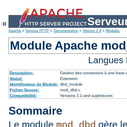
Serveu
Apache
>
Serveur HTTP
>
Documentation
>
Version 2.4
>
Modules
Module Apache mo
Langues 
Description:
Gestion des connexions à une base
Statut:
Extension
Identificateur de Module:
dbd_module
Fichier Source:
mod_dbd.c
Compatibilité:
Versions 2.1 and supérieures
Sommaire
Le module
gère l
mod_dbd