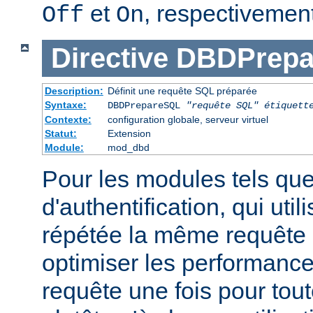
et
, respectivement
Off
On
Directive
DBDPrepa
Description:
Définit une requête SQL préparée
Syntaxe:
DBDPrepareSQL
"requête SQL"
étiquett
Contexte:
configuration globale, serveur virtuel
Statut:
Extension
Module:
mod_dbd
Pour les modules tels qu
d'authentification, qui uti
répétée la même requête
optimiser les performance
requête une fois pour tou