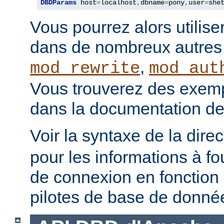
DBDParams
 host
=
localhost
,
dbname
=
pony
,
user
=
she
Vous pourrez alors utilise
dans de nombreux autre
,
mod_rewrite
mod_aut
Vous trouverez des exempl
dans la documentation de
Voir la syntaxe de la dire
pour les informations à fo
de connexion en fonction 
pilotes de base de donné