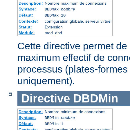
Description:
Nombre maximum de connexions
Syntaxe:
DBDMax
nombre
Défaut:
DBDMax 10
Contexte:
configuration globale, serveur virtuel
Statut:
Extension
Module:
mod_dbd
Cette directive permet de 
maximum effectif de conn
processus (plates-formes
uniquement).
Directive
DBDMin
Description:
Nombre minimum de connexions
Syntaxe:
DBDMin
nombre
Défaut:
DBDMin 1
Contexte:
configuration globale, serveur virtuel