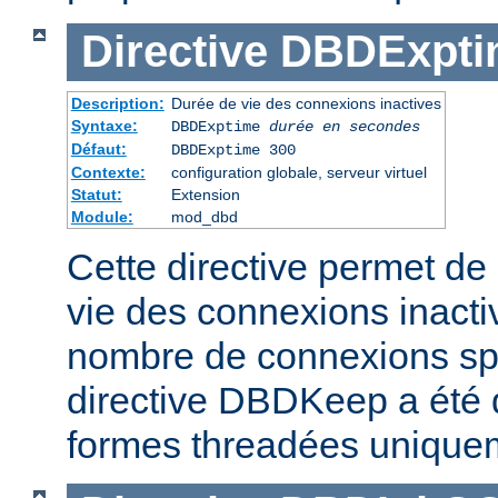
Directive
DBDExpti
Description:
Durée de vie des connexions inactives
Syntaxe:
DBDExptime
durée en secondes
Défaut:
DBDExptime 300
Contexte:
configuration globale, serveur virtuel
Statut:
Extension
Module:
mod_dbd
Cette directive permet de 
vie des connexions inacti
nombre de connexions spé
directive DBDKeep a été 
formes threadées unique