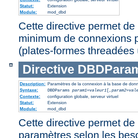
Statut:
Extension
Module:
mod_dbd
Cette directive permet de 
minimum de connexions p
(plates-formes threadées
Directive
DBDPara
Description:
Paramètres de la connexion à la base de don
Syntaxe:
DBDParams
param1
=
valeur1
[,
param2
=
val
Contexte:
configuration globale, serveur virtuel
Statut:
Extension
Module:
mod_dbd
Cette directive permet de 
paramètres selon les beso