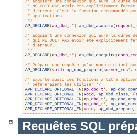
/* acquiert une connexion qui aura la durée de
 * NE DOIT PAS avoir été explicitement fermée.
 * d'erreur. C'est la fonction recommandée pou
 * applications.

 */
AP_DECLARE
(
ap_dbd_t
*)
ap_dbd_acquire
(
request_
/* acquiert une connexion qui aura la durée de
 * qui NE DOIT PAS avoir été explicitement fer
 * d'erreur.

 */
AP_DECLARE
(
ap_dbd_t
*)
ap_dbd_cacquire
(
conn_re
/* Prépare une requête qu'un module client po
AP_DECLARE
(
void
)
ap_dbd_prepare
(
server_rec
*,
/* Exporte aussi ces fonctions à titre optionn
 * péfèreraient les utiliser */
APR_DECLARE_OPTIONAL_FN
(
ap_dbd_t
*,
ap_dbd_ope
APR_DECLARE_OPTIONAL_FN
(
void
,
ap_dbd_close
,
(
APR_DECLARE_OPTIONAL_FN
(
ap_dbd_t
*,
ap_dbd_acq
APR_DECLARE_OPTIONAL_FN
(
ap_dbd_t
*,
ap_dbd_cac
APR_DECLARE_OPTIONAL_FN
(
void
,
ap_dbd_prepare
,
Requêtes SQL prép