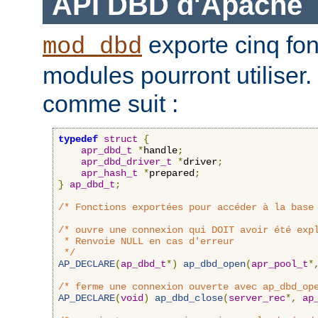
API DBD d'Apache
exporte cinq fon
mod_dbd
modules pourront utiliser.
comme suit :
typedef
struct
{
apr_dbd_t
*
handle
;
apr_dbd_driver_t
*
driver
;
apr_hash_t
*
prepared
;
}
ap_dbd_t
;
/* Fonctions exportées pour accéder à la base
/* ouvre une connexion qui DOIT avoir été expl
 * Renvoie NULL en cas d'erreur

 */
AP_DECLARE
(
ap_dbd_t
*)
ap_dbd_open
(
apr_pool_t
*
/* ferme une connexion ouverte avec ap_dbd_op
AP_DECLARE
(
void
)
ap_dbd_close
(
server_rec
*,
ap