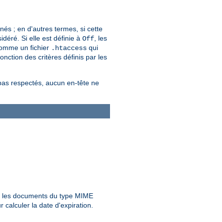
s ; en d'autres termes, si cette
déré. Si elle est définie à
, les
Off
comme un fichier
qui
.htaccess
nction des critères définis par les
 pas respectés, aucun en-tête ne
 les documents du type MIME
calculer la date d'expiration.