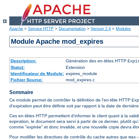
Apache
>
Serveur HTTP
>
Documentation
>
Version 2.4
>
Modules
Module Apache mod_expires
Description:
Génération des en-têtes HTTP
Expi
Statut:
Extension
Identificateur de Module:
expires_module
Fichier Source:
mod_expires.c
Sommaire
Ce module permet de contrôler la définition de l'en-tête HTTP
Exp
d'expiration peut être définie soit par rapport à la date de dernière
Ces en-têtes HTTP permettent d'informer le client quant à la validit
expiration, le document sera servi à partir de ce dernier, plutôt 
comme "expirée" et donc invalide, et une nouvelle copie devra êt
Pour modifier les directives de contrôle du cache autres que
max-