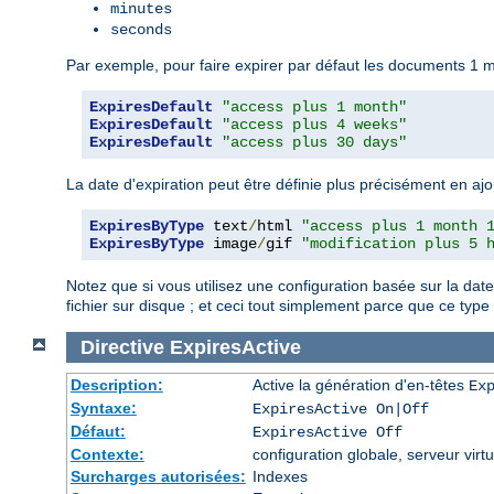
minutes
seconds
Par exemple, pour faire expirer par défaut les documents 1 mo
ExpiresDefault
"access plus 1 month"
ExpiresDefault
"access plus 4 weeks"
ExpiresDefault
"access plus 30 days"
La date d'expiration peut être définie plus précisément en ajo
ExpiresByType
 text
/
html 
"access plus 1 month 
ExpiresByType
 image
/
gif 
"modification plus 5 
Notez que si vous utilisez une configuration basée sur la dat
fichier sur disque ; et ceci tout simplement parce que ce ty
Directive
ExpiresActive
Description:
Active la génération d'en-têtes
Ex
Syntaxe:
ExpiresActive On|Off
Défaut:
ExpiresActive Off
Contexte:
configuration globale, serveur virtu
Surcharges autorisées:
Indexes