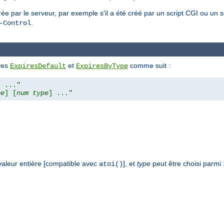
e par le serveur, par exemple s'il a été créé par un script CGI ou un s
.
-Control
ives
et
comme suit :
ExpiresDefault
ExpiresByType
] ..."
pe
] [
num
type
] ..."
valeur entière [compatible avec
], et
type
peut être choisi parmi 
atoi()