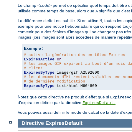
Le champ
permet de spécifier quel temps doit être 
<code>
utilisée comme temps de base, alors que
signifie que c'est
A
La différence d'effet est subtile. Si on utilise
, toutes les co
M
exemple pour une notice hebdomadaire qui correspond toujou
convenir pour des fichiers d'images qui ne changent pas très
images (ces images sont alors accédées de manière répétitiv
Exemple :
# active la génération des en-têtes Expires
ExpiresActive
On
# les images GIF expirent au bout d'un mois d
# client
ExpiresByType
 image
/
# les documents HTML restent valables une sem
# de dernière modification
ExpiresByType
 text
/
html M604800
Notez que cette directive ne produit d'effet que si
ExpiresAc
d'expiration définie par la directive
.
ExpiresDefault
Vous pouvez aussi définir le mode de calcul de la date d'expir
Directive
ExpiresDefault