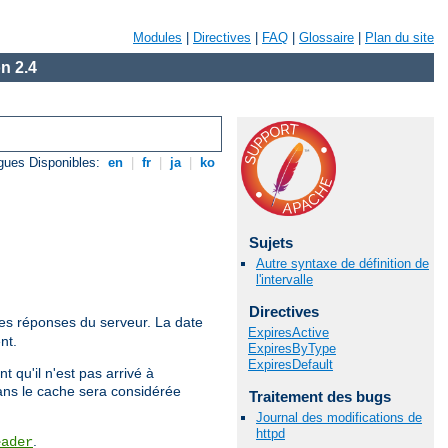
Modules
|
Directives
|
FAQ
|
Glossaire
|
Plan du site
n 2.4
gues Disponibles:
en
|
fr
|
ja
|
ko
Sujets
Autre syntaxe de définition de
l'intervalle
Directives
es réponses du serveur. La date
ExpiresActive
nt.
ExpiresByType
ExpiresDefault
t qu'il n'est pas arrivé à
dans le cache sera considérée
Traitement des bugs
Journal des modifications de
httpd
.
eader