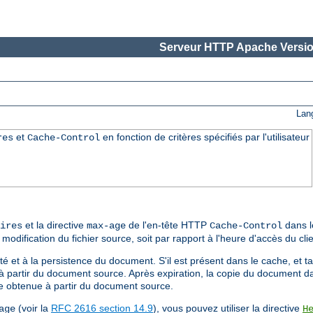
Serveur HTTP Apache Versio
Lan
et
en fonction de critères spécifiés par l'utilisateur
res
Cache-Control
et la directive
de l'en-tête HTTP
dans l
ires
max-age
Cache-Control
 modification du fichier source, soit par rapport à l'heure d'accès du clie
é et à la persistence du document. S'il est présent dans le cache, et tan
qu'à partir du document source. Après expiration, la copie du document 
re obtenue à partir du document source.
(voir la
RFC 2616 section 14.9
), vous pouvez utiliser la directive
age
H