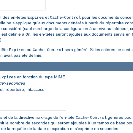
on des en-têtes
et
pour les documents concerné
Expires
Cache-Control
elle ne s'applique qu'aux documents générés à partir du répertoire consi
onsidéré (sauf surcharge de la configuration à un niveau inférieur, 
e est définie à
, les en-têtes seront ajoutés aux documents servis en fo
On
).
-tête
ou
sera généré. Si les critères ne sont
Expires
Cache-Control
n'avait pas été définie.
en fonction du type MIME
Expires
de>secondes
el, répertoire, .htaccess
et de la directive
de l'en-tête
générés pour
s
max-age
Cache-Control
nit le nombre de secondes qui seront ajoutées à un temps de base pour 
 de la requête de la date d'expiration et s'exprime en secondes.