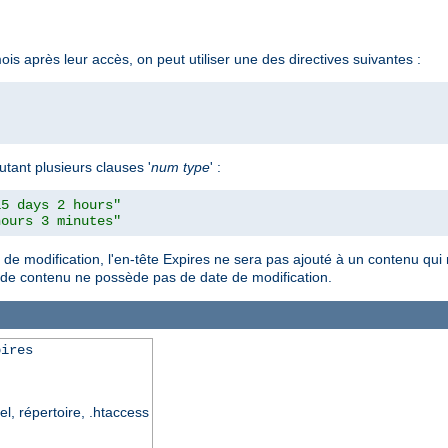
is après leur accès, on peut utiliser une des directives suivantes :
utant plusieurs clauses '
num
type
' :
15 days 2 hours"
hours 3 minutes"
e de modification, l'en-tête Expires ne sera pas ajouté à un contenu qui
pe de contenu ne possède pas de date de modification.
pires
el, répertoire, .htaccess