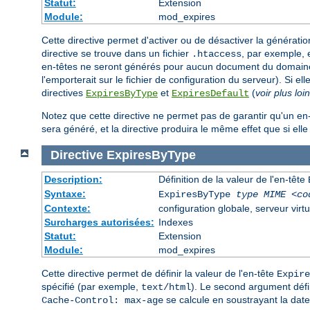
Statut:
Extension
Module:
mod_expires
Cette directive permet d'activer ou de désactiver la générati
directive se trouve dans un fichier
, par exemple, 
.htaccess
en-têtes ne seront générés pour aucun document du domaine c
l'emporterait sur le fichier de configuration du serveur). Si ell
directives
et
(
voir plus loin
ExpiresByType
ExpiresDefault
Notez que cette directive ne permet pas de garantir qu'un en
sera généré, et la directive produira le même effet que si elle 
Directive
ExpiresByType
Description:
Définition de la valeur de l'en-tête
Syntaxe:
ExpiresByType
type MIME
<co
Contexte:
configuration globale, serveur virtu
Surcharges autorisées:
Indexes
Statut:
Extension
Module:
mod_expires
Cette directive permet de définir la valeur de l'en-tête
Expire
spécifié (par exemple,
). Le second argument défi
text/html
se calcule en soustrayant la date
Cache-Control: max-age