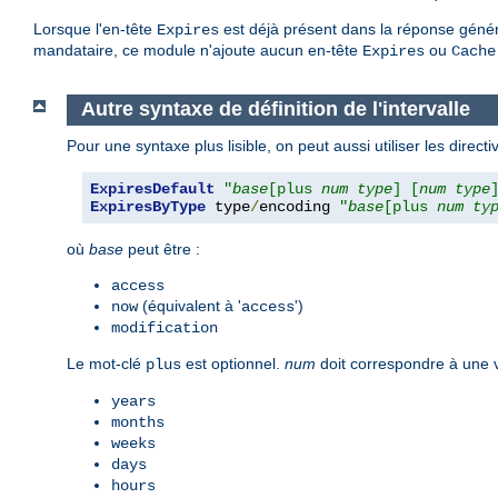
Lorsque l'en-tête
est déjà présent dans la réponse généré
Expires
mandataire, ce module n'ajoute aucun en-tête
ou
Expires
Cache
Autre syntaxe de définition de l'intervalle
Pour une syntaxe plus lisible, on peut aussi utiliser les direct
ExpiresDefault
"
base
[plus 
num
type
] [
num
type
ExpiresByType
 type
/
encoding 
"
base
[plus 
num
ty
où
base
peut être :
access
(équivalent à '
')
now
access
modification
Le mot-clé
est optionnel.
num
doit correspondre à une 
plus
years
months
weeks
days
hours