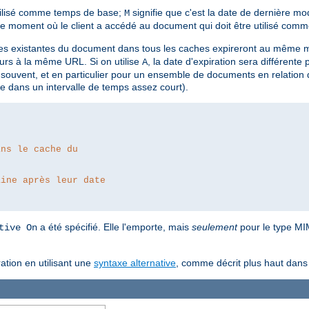
utilisé comme temps de base;
signifie que c'est la date de dernière modi
M
 le moment où le client a accédé au document qui doit être utilisé co
pies existantes du document dans tous les caches expireront au même 
rs à la même URL. Si on utilise
, la date d'expiration sera différente
A
 souvent, et en particulier pour un ensemble de documents en relation
e dans un intervalle de temps assez court).
ans le cache du
aine après leur date
a été spécifié. Elle l'emporte, mais
seulement
pour le type MIM
tive On
ation en utilisant une
syntaxe alternative
, comme décrit plus haut dan