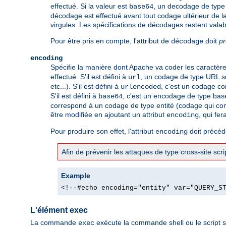
effectué. Si la valeur est
, un decodage de type 
base64
décodage est effectué avant tout codage ultérieur de la
virgules. Les spécifications de décodages restent valab
Pour être pris en compte, l'attribut de
doit
p
décodage
encoding
Spécifie la manière dont Apache va coder les caractères 
effectué. S'il est défini à
, un codage de type URL se
url
etc...). S'il est défini à
, c'est un codage co
urlencoded
S'il est défini à
, c'est un encodage de type bas
base64
correspond à un codage de type entité (codage qui con
être modifiée en ajoutant un attribut
, qui fer
encoding
Pour produire son effet, l'attribut
doit précéde
encoding
Afin de prévenir les attaques de type cross-site sc
Example
<!--#echo encoding="entity" var="QUERY_S
L'élément exec
La commande
exécute la commande shell ou le script s
exec