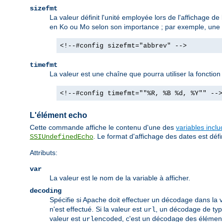
sizefmt
La valeur définit l'unité employée lors de l'affichage de 
en Ko ou Mo selon son importance ; par exemple, une ta
<!--#config sizefmt="abbrev" -->
timefmt
La valeur est une chaîne que pourra utiliser la fonctio
<!--#config timefmt=""%R, %B %d, %Y"" --
L'élément echo
Cette commande affiche le contenu d'une des
variables incl
. Le format d'affichage des dates est défin
SSIUndefinedEcho
Attributs:
var
La valeur est le nom de la variable à afficher.
decoding
Spécifie si Apache doit effectuer un décodage dans la v
n'est effectué. Si la valeur est
, un décodage de type
url
valeur est
, c'est un décodage des élémen
urlencoded