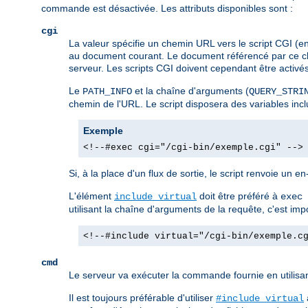
commande est désactivée. Les attributs disponibles sont :
cgi
La valeur spécifie un chemin URL vers le script CGI (e
au document courant. Le document référencé par ce che
serveur. Les scripts CGI doivent cependant être activés d
Le
et la chaîne d'arguments (
PATH_INFO
QUERY_STRI
chemin de l'URL. Le script disposera des variables in
Exemple
<!--#exec cgi="/cgi-bin/exemple.cgi" -->
Si, à la place d'un flux de sortie, le script renvoie un e
L'élément
doit être préféré à
include virtual
exec 
utilisant la chaîne d'arguments de la requête, c'est im
<!--#include virtual="/cgi-bin/exemple.c
cmd
Le serveur va exécuter la commande fournie en utilisa
Il est toujours préférable d'utiliser
#include virtual