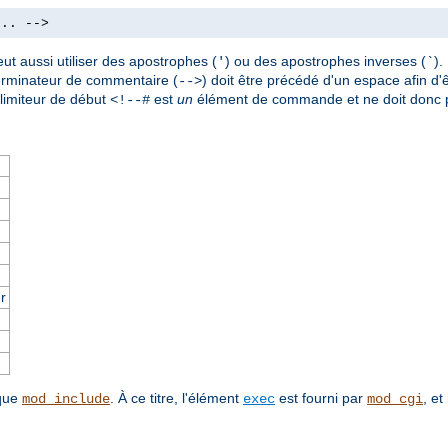
.. -->
ut aussi utiliser des apostrophes (
) ou des apostrophes inverses (
)
'
`
terminateur de commentaire (
) doit être précédé d'un espace afin d'ê
-->
imiteur de début
est
un
élément de commande et ne doit donc p
<!--#
r
 que
. À ce titre, l'élément
est fourni par
, et
mod_include
exec
mod_cgi