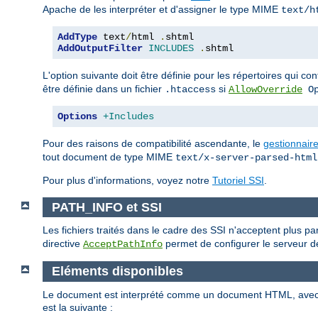
Apache de les interpréter et d'assigner le type MIME
text/h
AddType
 text
/
html 
.
AddOutputFilter
INCLUDES
.
shtml
L'option suivante doit être définie pour les répertoires qui c
être définie dans un fichier
si
.htaccess
AllowOverride
Op
Options
+Includes
Pour des raisons de compatibilité ascendante, le
gestionnair
tout document de type MIME
text/x-server-parsed-html
Pour plus d'informations, voyez notre
Tutoriel SSI
.
PATH_INFO et SSI
Les fichiers traités dans le cadre des SSI n'acceptent plus p
directive
permet de configurer le serveur de
AcceptPathInfo
Eléments disponibles
Le document est interprété comme un document HTML, ave
est la suivante :