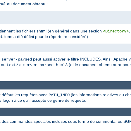
au document obtenu :
tml
ontiennent les fichiers shtml (en général dans une section
,
<Directory>
a été défini pour le répertoire considéré) :
tions
e
peut aussi activer le filtre INCLUDES. Ainsi, Apache v
server-parsed
ou
(et le document obtenu aura pou
text/x-server-parsed-html3
ar défaut les requêtes avec
(les informations relatives au ch
PATH_INFO
 façon à ce qu'il accepte ce genre de requête.
c des commandes spéciales incluses sous forme de commentaires SG