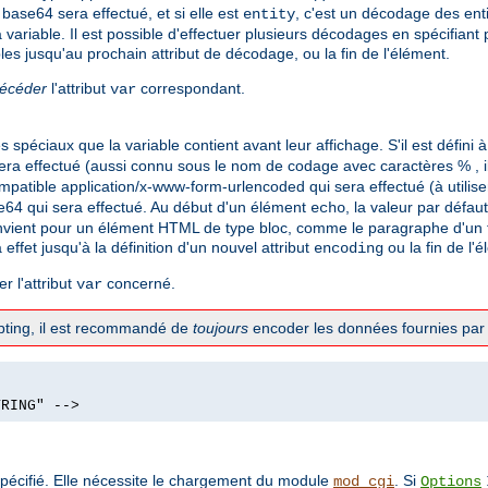
base64 sera effectué, et si elle est
, c'est un décodage des ent
entity
 variable. Il est possible d'effectuer plusieurs décodages en spécifiant
les jusqu'au prochain attribut de décodage, ou la fin de l'élément.
récéder
l'attribut
correspondant.
var
spéciaux que la variable contient avant leur affichage. S'il est défini 
ra effectué (aussi connu sous le nom de codage avec caractères % , il
mpatible application/x-www-form-urlencoded qui sera effectué (à utilis
e64 qui sera effectué. Au début d'un élément
, la valeur par défau
echo
vient pour un élément HTML de type bloc, comme le paragraphe d'un te
a effet jusqu'à la définition d'un nouvel attribut
ou la fin de l'
encoding
r l'attribut
concerné.
var
ripting, il est recommandé de
toujours
encoder les données fournies par l
TRING" -->
pécifié. Elle nécessite le chargement du module
. Si
mod_cgi
Options