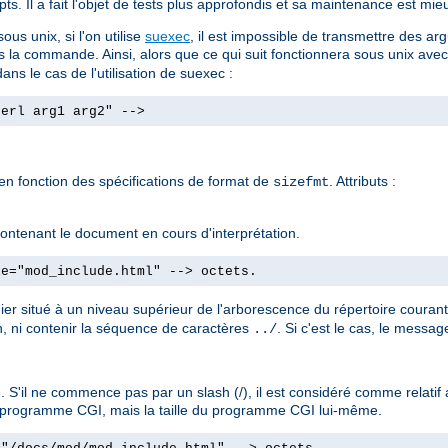
ts. Il a fait l'objet de tests plus approfondis et sa maintenance est mieu
us unix, si l'on utilise
suexec
, il est impossible de transmettre des
s la commande. Ainsi, alors que ce qui suit fonctionnera sous unix ave
ans le cas de l'utilisation de suexec :
perl arg1 arg2" -->
 en fonction des spécifications de format de
. Attributs :
sizefmt
e contenant le document en cours d'interprétation.
le="mod_include.html" --> octets.
hier situé à un niveau supérieur de l'arborescence du répertoire couran
, ni contenir la séquence de caractères
. Si c'est le cas, le messa
../
 S'il ne commence pas par un slash (/), il est considéré comme relati
'un programme CGI, mais la taille du programme CGI lui-même.