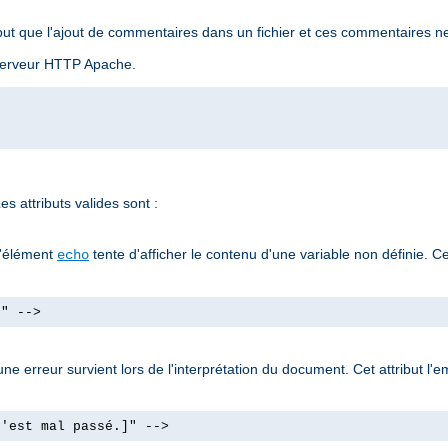
ut que l'ajout de commentaires dans un fichier et ces commentaires ne
u serveur HTTP Apache.
s attributs valides sont :
l'élément
tente d'afficher le contenu d'une variable non définie. Ce
echo
]" -->
e erreur survient lors de l'interprétation du document. Cet attribut l'e
s'est mal passé.]" -->