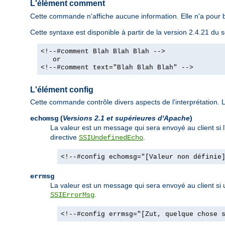
L'élément comment
Cette commande n'affiche aucune information. Elle n'a pour b
Cette syntaxe est disponible à partir de la version 2.4.21 d
<!--#comment Blah Blah Blah -->
or
<!--#comment text="Blah Blah Blah" -->
L'élément config
Cette commande contrôle divers aspects de l'interprétation. Le
(
Versions 2.1 et supérieures d'Apache
)
echomsg
La valeur est un message qui sera envoyé au client si 
directive
.
SSIUndefinedEcho
<!--#config echomsg="[Valeur non définie
errmsg
La valeur est un message qui sera envoyé au client si un
.
SSIErrorMsg
<!--#config errmsg="[Zut, quelque chose 