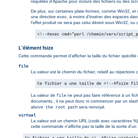
requêtes d'Apache pour inclure des fichiers ou des scrip
De plus, sur certaines plate-formes, comme Win32, et so
une directive
, à moins d'insérer des espaces dan
exec
l'effet produit ne sera pas celui désiré sous Win32, ou d
<!--#exec cmd="perl /chemin/vers/script_
L'élément fsize
Cette commande permet d'afficher la taille du fichier spécifié
file
La valeur est le chemin du fichier, relatif au répertoir
Ce fichier a une taille de <!--#fsize fi
La valeur de
ne peut pas faire référence à un fic
file
documents ; il ne peut donc ni commencer par un slash
sera renvoyé.
above the root path
virtual
La valeur est un chemin URL (codé avec caractères %).
cette commande n'affiche
pas
la taille de la sortie d