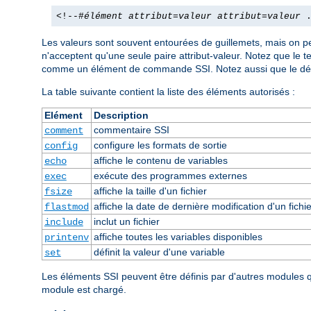
<!--#
élément
attribut
=
valeur
attribut
=
valeur
.
Les valeurs sont souvent entourées de guillemets, mais on pe
n'acceptent qu'une seule paire attribut-valeur. Notez que le 
comme un élément de commande SSI. Notez aussi que le dél
La table suivante contient la liste des éléments autorisés :
Elément
Description
commentaire SSI
comment
configure les formats de sortie
config
affiche le contenu de variables
echo
exécute des programmes externes
exec
affiche la taille d'un fichier
fsize
affiche la date de dernière modification d'un fichie
flastmod
inclut un fichier
include
affiche toutes les variables disponibles
printenv
définit la valeur d'une variable
set
Les éléments SSI peuvent être définis par d'autres modules
module est chargé.