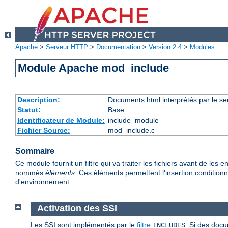
Apache
>
Serveur HTTP
>
Documentation
>
Version 2.4
>
Modules
Module Apache mod_include
Description:
Documents html interprétés par le se
Statut:
Base
Identificateur de Module:
include_module
Fichier Source:
mod_include.c
Sommaire
Ce module fournit un filtre qui va traiter les fichiers avant de l
nommés
éléments
. Ces éléments permettent l'insertion conditionne
d'environnement.
Activation des SSI
Les SSI sont implémentés par le
filtre
. Si des docu
INCLUDES