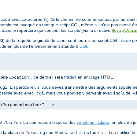
ncodé avec caractères %). Si le chemin ne commence pas par un slash (/
min est invoqué en tant que script CGI, même s'il n'est pas censé êt
ans le répertoire qui contient les scripts (via la directive
ScriptAlia
) de la requête originale du client sont fournis au script CGI ; ils
ne pe
NG
clude en plus de l'environnement standard
CGI
.
n-tête
, ce dernier sera traduit en ancrage HTML.
Location:
. En particulier, si vous devez transmettre des arguments supplé
cgi
possible avec
, mais vous pouvez y parvenir avec
exec cgi
include v
gi?argument=valeur" -->
nt
. La commande dispose des
variables include
, en plus du j
/bin/sh
à la place de
ou
.
utilise l
#exec cgi
#exec cmd
#include virtual