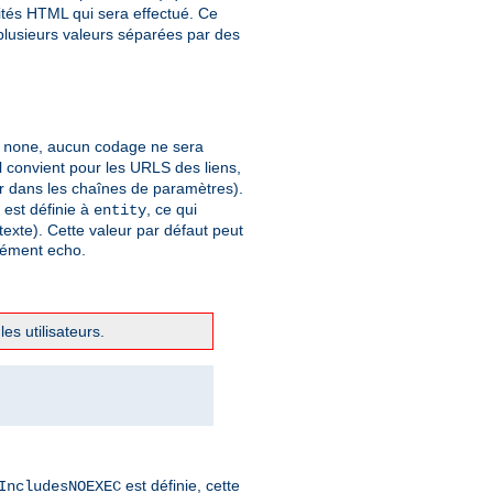
ités HTML qui sera effectué. Ce
 plusieurs valeurs séparées par des
à
, aucun codage ne sera
none
 convient pour les URLS des liens,
er dans les chaînes de paramètres).
t est définie à
, ce qui
entity
xte). Cette valeur par défaut peut
élément echo.
es utilisateurs.
est définie, cette
IncludesNOEXEC