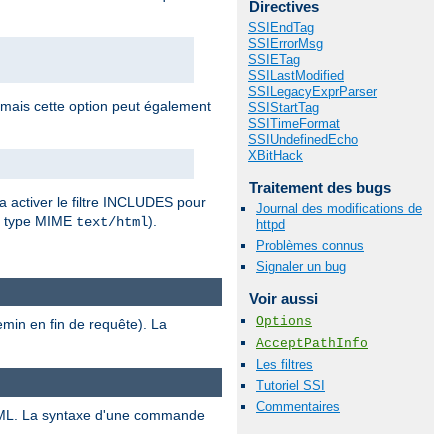
Directives
SSIEndTag
SSIErrorMsg
SSIETag
SSILastModified
SSILegacyExprParser
 mais cette option peut également
SSIStartTag
SSITimeFormat
SSIUndefinedEcho
XBitHack
Traitement des bugs
a activer le filtre INCLUDES pour
Journal des modifications de
r type MIME
).
text/html
httpd
Problèmes connus
Signaler un bug
Voir aussi
Options
emin en fin de requête). La
AcceptPathInfo
Les filtres
Tutoriel SSI
Commentaires
ML. La syntaxe d'une commande