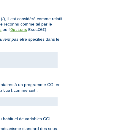
), il est considéré comme relatif
re reconnu comme tel par le
ou l'
).
s
Options
ExecCGI
uvent pas
être spécifiés dans le
mentaires à un programme CGI en
comme suit :
irtual
eu habituel de variables CGI.
e mécanisme standard des sous-