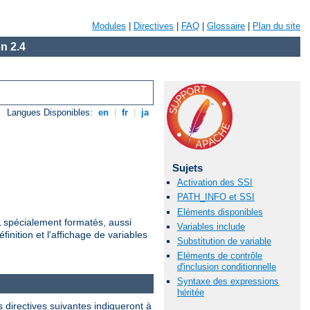
Modules
|
Directives
|
FAQ
|
Glossaire
|
Plan du site
n 2.4
Langues Disponibles:
en
|
fr
|
ja
Sujets
Activation des SSI
PATH_INFO et SSI
Eléments disponibles
ML spécialement formatés, aussi
Variables include
finition et l'affichage de variables
Substitution de variable
Eléments de contrôle
d'inclusion conditionnelle
Syntaxe des expressions
héritée
 directives suivantes indiqueront à