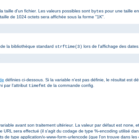
la taille d'un fichier. Les valeurs possibles sont
pour une taille e
bytes
ille de 1024 octets sera affichée sous la forme "1K".
n de la bibliothèque standard
lors de l'affichage des dates
strftime(3)
>
ude
définies ci-dessous. Si la variable n'est pas définie, le résultat est d
i par l'attribut
de la commande config.
timefmt
ariable avant son traitement ultérieur. La valeur par défaut est
, 
none
 URL sera effectué (il s'agit du codage de type %-encoding utilisé dans 
ts de type application/x-www-form-urlencode (que l'on trouve dans les