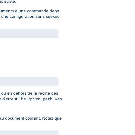
x suivie.
 arguments à une commande dans
c une configuration sans suexec,
t ou en dehors de la racine des
ge d'erreur
The given path was
f au document courant. Notez que