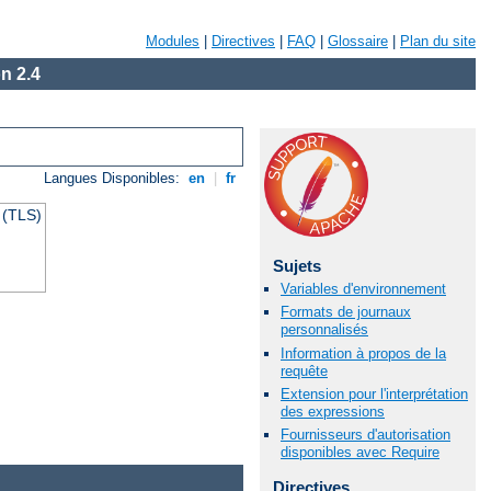
Modules
|
Directives
|
FAQ
|
Glossaire
|
Plan du site
n 2.4
Langues Disponibles:
en
|
fr
 (TLS)
Sujets
Variables d'environnement
Formats de journaux
personnalisés
Information à propos de la
requête
Extension pour l'interprétation
des expressions
Fournisseurs d'autorisation
disponibles avec Require
Directives