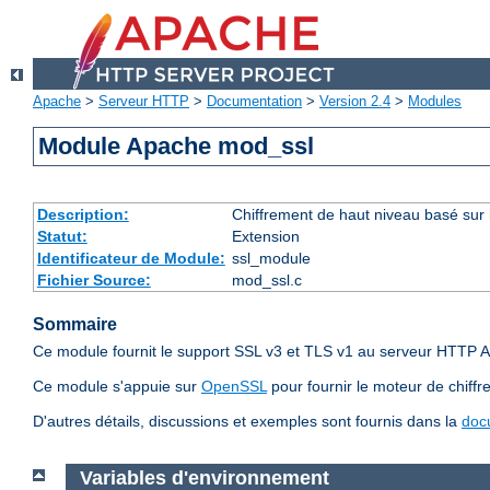
Apache
>
Serveur HTTP
>
Documentation
>
Version 2.4
>
Modules
Module Apache mod_ssl
Description:
Chiffrement de haut niveau basé sur 
Statut:
Extension
Identificateur de Module:
ssl_module
Fichier Source:
mod_ssl.c
Sommaire
Ce module fournit le support SSL v3 et TLS v1 au serveur HTTP A
Ce module s'appuie sur
OpenSSL
pour fournir le moteur de chiffr
D'autres détails, discussions et exemples sont fournis dans la
doc
Variables d'environnement