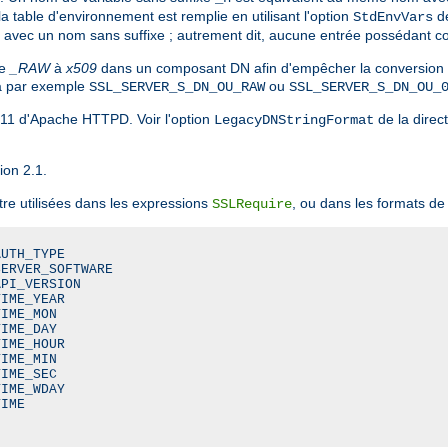
la table d'environnement est remplie en utilisant l'option
de
StdEnvVars
stré avec un nom sans suffixe ; autrement dit, aucune entrée possédant
xe
_RAW
à
x509
dans un composant DN afin d'empêcher la conversion de
sera par exemple
ou
SSL_SERVER_S_DN_OU_RAW
SSL_SERVER_S_DN_OU_
.11 d'Apache HTTPD. Voir l'option
de la direc
LegacyDNStringFormat
ion 2.1.
tre utilisées dans les expressions
, ou dans les formats de 
SSLRequire
UTH_TYPE

ERVER_SOFTWARE

PI_VERSION

IME_YEAR

IME_MON

IME_DAY

IME_HOUR

IME_MIN

IME_SEC

IME_WDAY

IME
