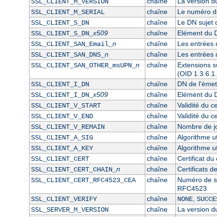
chaîne
La version du 
SSL_CLIENT_M_VERSION
chaîne
Le numéro de 
SSL_CLIENT_M_SERIAL
chaîne
Le DN sujet d
SSL_CLIENT_S_DN
x509
chaîne
Elément du D
SSL_CLIENT_S_DN_
n
chaîne
Les entrées 
SSL_CLIENT_SAN_Email_
n
chaîne
Les entrées 
SSL_CLIENT_SAN_DNS_
n
chaîne
Extensions su
SSL_CLIENT_SAN_OTHER_msUPN_
(OID 1.3.6.1
chaîne
DN de l'émett
SSL_CLIENT_I_DN
x509
chaîne
Elément du DN
SSL_CLIENT_I_DN_
chaîne
Validité du ce
SSL_CLIENT_V_START
chaîne
Validité du ce
SSL_CLIENT_V_END
chaîne
Nombre de jou
SSL_CLIENT_V_REMAIN
chaîne
Algorithme ut
SSL_CLIENT_A_SIG
chaîne
Algorithme ut
SSL_CLIENT_A_KEY
chaîne
Certificat du
SSL_CLIENT_CERT
n
chaîne
Certificats d
SSL_CLIENT_CERT_CHAIN_
chaîne
Numéro de sér
SSL_CLIENT_CERT_RFC4523_CEA
RFC4523
chaîne
,
SSL_CLIENT_VERIFY
NONE
SUCCE
chaîne
La version du
SSL_SERVER_M_VERSION