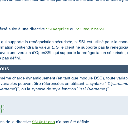
efusé suite à une directive
ou
.
SSLRequire
SSLRequireSSL
i supporte la renégociation sécurisée, si SSL est utilisé pour la connex
ormation contiendra la valeur
. Si le client ne supporte pas la renégocia
1
avec une version d'OpenSSL qui supporte la renégociation sécurisée, ou
 pas défini.
ions
u même chargé dynamiquement (en tant que module DSO), toute
variab
 variables peuvent être référencées en utilisant la syntaxe ``
varnam
%{
varname
'', ou la syntaxe de style fonction ``
varname
''.
}
ssl(
)
L}"
R}"
de la directive
n'a pas été définie.
rs
SSLOptions