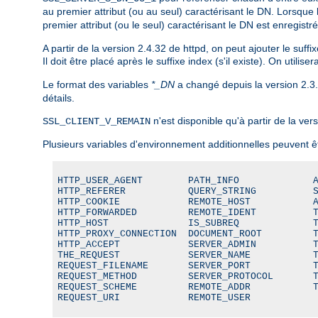
au premier attribut (ou au seul) caractérisant le DN. Lorsque 
premier attribut (ou le seul) caractérisant le DN est enregi
A partir de la version 2.4.32 de httpd, on peut ajouter le suffi
Il doit être placé après le suffixe index (s'il existe). On utili
Le format des variables
*_DN
a changé depuis la version 2.3
détails.
n'est disponible qu'à partir de la vers
SSL_CLIENT_V_REMAIN
Plusieurs variables d'environnement additionnelles peuvent ê
HTTP_USER_AGENT        PATH_INFO             A
HTTP_REFERER           QUERY_STRING          S
HTTP_COOKIE            REMOTE_HOST           A
HTTP_FORWARDED         REMOTE_IDENT          T
HTTP_HOST              IS_SUBREQ             T
HTTP_PROXY_CONNECTION  DOCUMENT_ROOT         T
HTTP_ACCEPT            SERVER_ADMIN          T
THE_REQUEST            SERVER_NAME           T
REQUEST_FILENAME       SERVER_PORT           T
REQUEST_METHOD         SERVER_PROTOCOL       T
REQUEST_SCHEME         REMOTE_ADDR           T
REQUEST_URI            REMOTE_USER