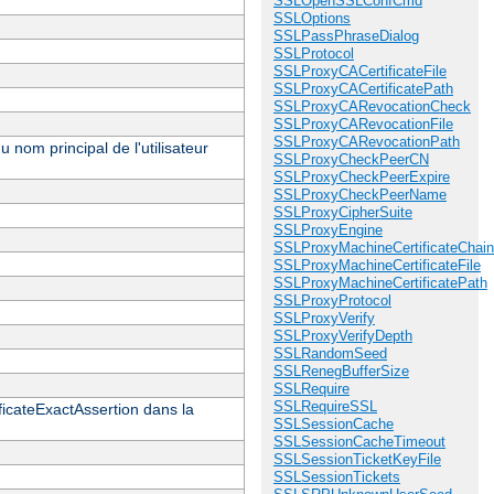
SSLOpenSSLConfCmd
SSLOptions
SSLPassPhraseDialog
SSLProtocol
SSLProxyCACertificateFile
SSLProxyCACertificatePath
SSLProxyCARevocationCheck
SSLProxyCARevocationFile
SSLProxyCARevocationPath
 nom principal de l'utilisateur
SSLProxyCheckPeerCN
SSLProxyCheckPeerExpire
SSLProxyCheckPeerName
SSLProxyCipherSuite
SSLProxyEngine
SSLProxyMachineCertificateChain
SSLProxyMachineCertificateFile
SSLProxyMachineCertificatePath
SSLProxyProtocol
SSLProxyVerify
SSLProxyVerifyDepth
SSLRandomSeed
SSLRenegBufferSize
SSLRequire
SSLRequireSSL
ificateExactAssertion dans la
SSLSessionCache
SSLSessionCacheTimeout
SSLSessionTicketKeyFile
SSLSessionTickets