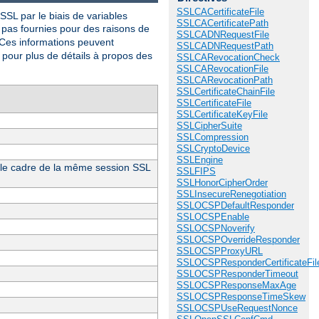
SSLCACertificateFile
L par le biais de variables
SSLCACertificatePath
t pas fournies pour des raisons de
SSLCADNRequestFile
 Ces informations peuvent
SSLCADNRequestPath
pour plus de détails à propos des
SSLCARevocationCheck
SSLCARevocationFile
SSLCARevocationPath
SSLCertificateChainFile
SSLCertificateFile
SSLCertificateKeyFile
SSLCipherSuite
SSLCompression
SSLCryptoDevice
SSLEngine
ns le cadre de la même session SSL
SSLFIPS
SSLHonorCipherOrder
SSLInsecureRenegotiation
SSLOCSPDefaultResponder
SSLOCSPEnable
SSLOCSPNoverify
SSLOCSPOverrideResponder
SSLOCSPProxyURL
SSLOCSPResponderCertificateFil
SSLOCSPResponderTimeout
SSLOCSPResponseMaxAge
SSLOCSPResponseTimeSkew
SSLOCSPUseRequestNonce