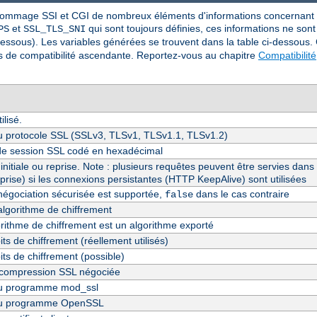
nommage SSI et CGI de nombreux éléments d'informations concernant SS
et
qui sont toujours définies, ces informations ne son
PS
SSL_TLS_SNI
essous). Les variables générées se trouvent dans la table ci-dessous.
ns de compatibilité ascendante. Reportez-vous au chapitre
Compatibilité
lisé.
u protocole SSL (SSLv3, TLSv1, TLSv1.1, TLSv1.2)
t de session SSL codé en hexadécimal
initiale ou reprise. Note : plusieurs requêtes peuvent être servies da
reprise) si les connexions persistantes (HTTP KeepAlive) sont utilisées
enégociation sécurisée est supportée,
dans le cas contraire
false
algorithme de chiffrement
gorithme de chiffrement est un algorithme exporté
s de chiffrement (réellement utilisés)
ts de chiffrement (possible)
compression SSL négociée
du programme mod_ssl
du programme OpenSSL