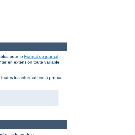
bles pour le
Format de journal
enter en extension toute variable
z toutes les informations à propos
via le module
m
}n