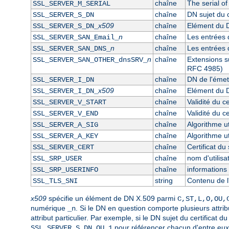
chaîne
The serial of
SSL_SERVER_M_SERIAL
chaîne
DN sujet du c
SSL_SERVER_S_DN
x509
chaîne
Elément du D
SSL_SERVER_S_DN_
n
chaîne
Les entrées 
SSL_SERVER_SAN_Email_
n
chaîne
Les entrées 
SSL_SERVER_SAN_DNS_
n
chaîne
Extensions s
SSL_SERVER_SAN_OTHER_dnsSRV_
RFC 4985)
chaîne
DN de l'émett
SSL_SERVER_I_DN
x509
chaîne
Elément du D
SSL_SERVER_I_DN_
chaîne
Validité du c
SSL_SERVER_V_START
chaîne
Validité du ce
SSL_SERVER_V_END
chaîne
Algorithme ut
SSL_SERVER_A_SIG
chaîne
Algorithme ut
SSL_SERVER_A_KEY
chaîne
Certificat d
SSL_SERVER_CERT
chaîne
nom d'utilis
SSL_SRP_USER
chaîne
informations 
SSL_SRP_USERINFO
string
Contenu de l
SSL_TLS_SNI
x509
spécifie un élément de DN X.509 parmi
C,ST,L,O,OU,
numérique
. Si le DN en question comporte plusieurs attri
_n
attribut particulier. Par exemple, si le DN sujet du certifica
pour référencer chacun d'entre eux
SSL_SERVER_S_DN_OU_1