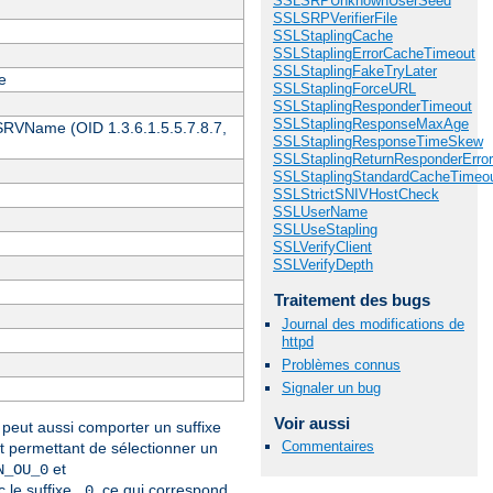
SSLSRPUnknownUserSeed
SSLSRPVerifierFile
SSLStaplingCache
SSLStaplingErrorCacheTimeout
SSLStaplingFakeTryLater
e
SSLStaplingForceURL
SSLStaplingResponderTimeout
SSLStaplingResponseMaxAge
 SRVName (OID 1.3.6.1.5.5.7.8.7,
SSLStaplingResponseTimeSkew
SSLStaplingReturnResponderErro
SSLStaplingStandardCacheTimeo
SSLStrictSNIVHostCheck
SSLUserName
SSLUseStapling
SSLVerifyClient
SSLVerifyDepth
Traitement des bugs
Journal des modifications de
httpd
Problèmes connus
Signaler un bug
Voir aussi
peut aussi comporter un suffixe
Commentaires
et permettant de sélectionner un
et
N_OU_0
 le suffixe
, ce qui correspond
_0