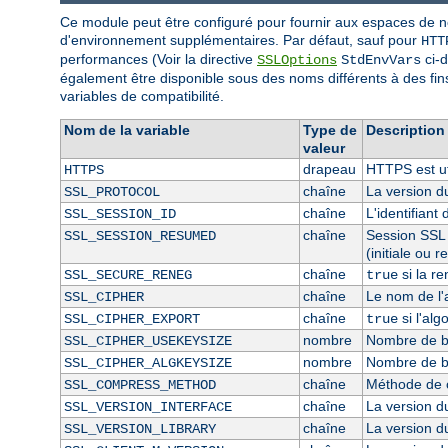
Ce module peut être configuré pour fournir aux espaces de 
d'environnement supplémentaires. Par défaut, sauf pour
HTT
performances (Voir la directive
ci-d
SSLOptions
StdEnvVars
également être disponible sous des noms différents à des fi
variables de compatibilité.
Nom de la variable
Type de
Description
valeur
drapeau
HTTPS est uti
HTTPS
chaîne
La version d
SSL_PROTOCOL
chaîne
L'identifian
SSL_SESSION_ID
chaîne
Session SSL 
SSL_SESSION_RESUMED
(initiale ou 
chaîne
si la r
SSL_SECURE_RENEG
true
chaîne
Le nom de l'
SSL_CIPHER
chaîne
si l'al
SSL_CIPHER_EXPORT
true
nombre
Nombre de bit
SSL_CIPHER_USEKEYSIZE
nombre
Nombre de bi
SSL_CIPHER_ALGKEYSIZE
chaîne
Méthode de 
SSL_COMPRESS_METHOD
chaîne
La version 
SSL_VERSION_INTERFACE
chaîne
La version 
SSL_VERSION_LIBRARY