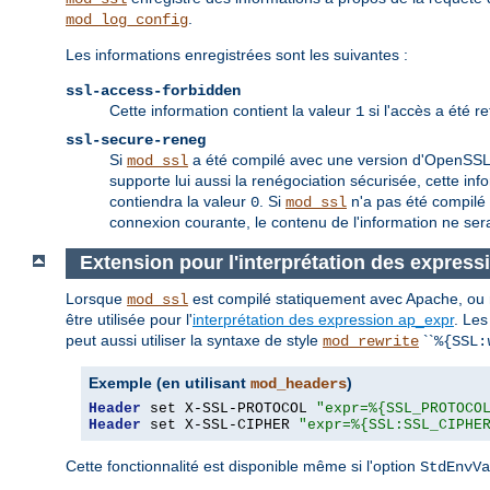
.
mod_log_config
Les informations enregistrées sont les suivantes :
ssl-access-forbidden
Cette information contient la valeur
si l'accès a été r
1
ssl-secure-reneg
Si
a été compilé avec une version d'OpenSSL qu
mod_ssl
supporte lui aussi la renégociation sécurisée, cette inf
contiendra la valeur
. Si
n'a pas été compilé 
0
mod_ssl
connexion courante, le contenu de l'information ne sera
Extension pour l'interprétation des express
Lorsque
est compilé statiquement avec Apache, o
mod_ssl
être utilisée pour l'
interprétation des expression ap_expr
. Les
peut aussi utiliser la syntaxe de style
``
mod_rewrite
%{SSL:
Exemple (en utilisant
)
mod_headers
Header
 set X-SSL-PROTOCOL 
"expr=%{SSL_PROTOCO
Header
 set X-SSL-CIPHER 
"expr=%{SSL:SSL_CIPHE
Cette fonctionnalité est disponible même si l'option
StdEnvVa