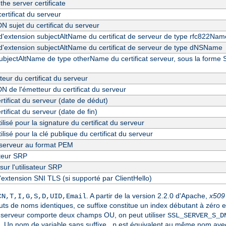
 the server certificate
ertificat du serveur
N sujet du certificat du serveur
d'extension subjectAltName du certificat de serveur de type rfc822Nam
d'extension subjectAltName du certificat de serveur de type dNSName
ubjectAltName de type otherName du certificat serveur, sous la forme
eur du certificat du serveur
N de l'émetteur du certificat du serveur
ertificat du serveur (date de dédut)
rtificat du serveur (date de fin)
ilisé pour la signature du certificat du serveur
ilisé pour la clé publique du certificat du serveur
u serveur au format PEM
ateur SRP
sur l'utilisateur SRP
'extension SNI TLS (si supporté par ClientHello)
. A partir de la version 2.2.0 d'Apache,
x509
CN,T,I,G,S,D,UID,Email
buts de noms identiques, ce suffixe constitue un index débutant à zéro 
t du serveur comporte deux champs OU, on peut utiliser
SSL_SERVER_S_D
. Un nom de variable sans suffixe
est équivalent au même nom avec
_n