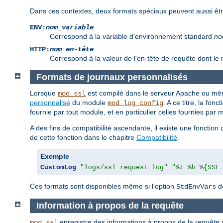
Dans ces contextes, deux formats spéciaux peuvent aussi être 
ENV:
nom_variable
Correspond à la variable d'environnement standard
no
HTTP:
nom_en-tête
Correspond à la valeur de l'en-tête de requête dont le
Formats de journaux personnalisés
Lorsque
est compilé dans le serveur Apache ou mê
mod_ssl
personnalisé
du module
. A ce titre, la fon
mod_log_config
fournie par tout module, et en particulier celles fournies par
A des fins de compatibilité ascendante, il existe une fonctio
de cette fonction dans le chapitre
Compatibilité
.
Exemple
CustomLog
"logs/ssl_request_log"
"%t %h %{SSL
Ces formats sont disponibles même si l'option
de
StdEnvVars
Information à propos de la requête
enregistre des informations à propos de la requête 
mod_ssl