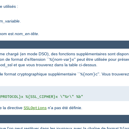
utilisés :
m_variable
.
 nom est
nom_en-tête
.
me chargé (en mode DSO), des fonctions supplémentaires sont disponi
ction de format d'eXtension ``
nom-var
'' peut être utilisée pour prés
%{
}x
 mod_ssl et que vous trouverez dans la table ci-dessus.
n de format cryptographique supplémentaire ``
nom
''. Vous trouvere
%{
}c
_PROTOCOL}x %{SSL_CIPHER}x \"%r\" %b"
 la directive
n'a pas été définie.
SSLOptions
que l'on peut restituer dans les journaux avec la chaîne de format
%{
no