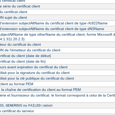
certificat client
série du certificat client
u certificat client
N sujet du client
d'extension subjectAltName du certificat client de type rfc822Name
d'extension subjectAltName du certificat client de type dNSName
bjectAltName de type otherName du certificat client, forme Microsoft du
.4.1.311.20.2.3)
eur du certificat du client
 de l'émetteur du certificat du client
rtificat du client (date de début)
rtificat du client (date de fin)
rs avant expiration du certificat du client
ilisé pour la signature du certificat du client
ilisé pour la clé publique du certificat du client
 client au format PEM
e la chaîne de certification du client au format PEM
ie et fournisseur du certificat. le format correspond à celui de la Cert
,
ou
raison
SS
GENEROUS
FAILED:
 certificat du serveur