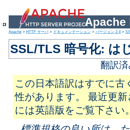
Apach
Apache
>
HTTP サーバ
>
ドキュメンテーション
>
バージョン 2.4
>
SS
SSL/TLS 暗号化: 
翻訳済
この日本語訳はすでに古
性があります。 最近更
には英語版をご覧下さい
標準規格の良い所は、