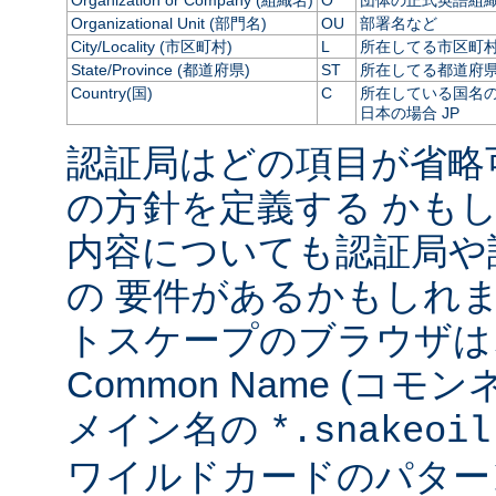
Organization or Company (組織名)
O
団体の正式英語組
Organizational Unit (部門名)
OU
部署名など
City/Locality (市区町村)
L
所在してる市区町
State/Province (都道府県)
ST
所在してる都道府
Country(国)
C
所在している国名の 
日本の場合 JP
認証局はどの項目が省略
の方針を定義する かも
内容についても認証局や
の 要件があるかもしれま
トスケープのブラウザは
Common Name (コ
メイン名の
*.snakeoil
ワイルドカードのパター