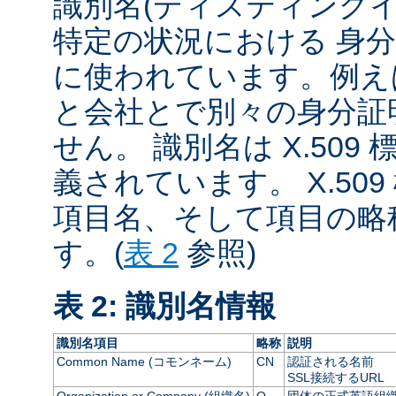
識別名(ディスティング
特定の状況における 身
に使われています。例え
と会社とで別々の身分証
せん。 識別名は X.509 
義されています。 X.50
項目名、そして項目の略
す。(
表 2
参照)
表 2: 識別名情報
識別名項目
略称
説明
Common Name (コモンネーム)
CN
認証される名前
SSL接続するURL