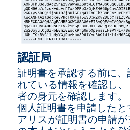
cnZlciBUZWFtMRkwFwYDVQQDExB3d3cuc25ha2VvaWwuZG
AQkBFhB3d3dAc25ha2VvaWwuZG9tMIGfMA0GCSqGSIb3DQ
gQDH9Ge/s2zcH+da+rPTx/DPRp3xGjHZ4GG6pCmvADIEtB
vKR+yy5DGQiijsH1D/j8HlGE+q4TZ8OFk7BNBFazHxFbYI
lWoANFlAzlSdbxeGVHoT0K+gT5w3UxwZKv2DLbCTzLZyPw
HRMECDAGAQH/AgEAMBEGCWCGSAGG+EIBAQQEAwIAQDANBg
gQAZUIHAL4D09oE6Lv2k56Gp38OBDuILvwLg1v1KL8mQR+
2q2QoyulCgSzHbEGmi0EsdkPfg6mp0penssIFePYNI+/8u
dUHzICxBVC1lnHyYGjDuAMhe396lYAn8bCld1/L4NMGBCQ
-----END CERTIFICATE-----
認証局
証明書を承認する前に、
れている情報を確認し、
者の身元を確認します。
個人証明書を申請したと
アリスが証明書の申請が