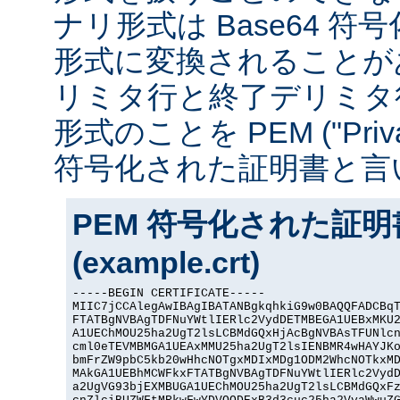
ナリ形式は Base64 符号化
形式に変換されることが
リミタ行と終了デリミタ
形式のことを PEM ("Privacy
符号化された証明書と言
PEM 符号化された証
(example.crt)
-----BEGIN CERTIFICATE-----

MIIC7jCCAlegAwIBAgIBATANBgkqhkiG9w0BAQQFADCBqT
FTATBgNVBAgTDFNuYWtlIERlc2VydDETMBEGA1UEBxMKU2
A1UEChMOU25ha2UgT2lsLCBMdGQxHjAcBgNVBAsTFUNlcn
cml0eTEVMBMGA1UEAxMMU25ha2UgT2lsIENBMR4wHAYJKo
bmFrZW9pbC5kb20wHhcNOTgxMDIxMDg1ODM2WhcNOTkxMD
MAkGA1UEBhMCWFkxFTATBgNVBAgTDFNuYWtlIERlc2VydD
a2UgVG93bjEXMBUGA1UEChMOU25ha2UgT2lsLCBMdGQxFz