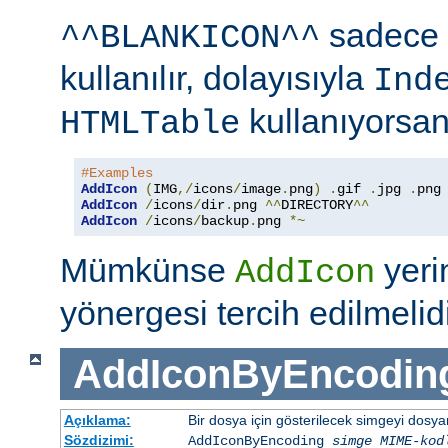
sadece 
^^BLANKICON^^
kullanılır, dolayısıyla
Ind
kullanıyorsan
HTMLTable
#Examples
AddIcon
(
IMG
,/
icons
/
image
.
png
)
.
gif 
.
jpg 
.
AddIcon
/
icons
/
dir
.
png 
^^
DIRECTORY
^^
AddIcon
/
icons
/
backup
.
png 
*~
Mümkünse
yer
AddIcon
yönergesi tercih edilmelidi
AddIconByEncodin
Açıklama:
Bir dosya için gösterilecek simgeyi dosy
Sözdizimi:
AddIconByEncoding
simge
MIME-kod