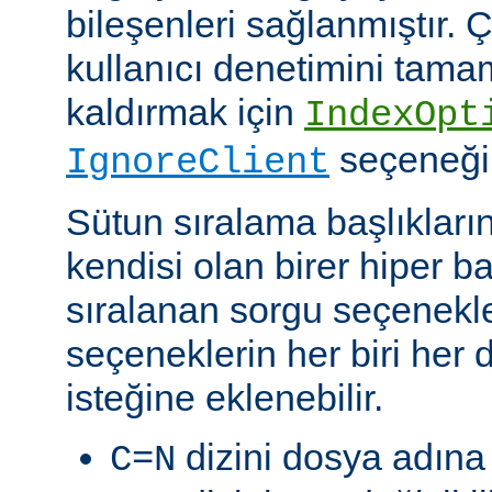
bileşenleri sağlanmıştır. Ç
kullanıcı denetimini tam
kaldırmak için
IndexOpt
seçeneği k
IgnoreClient
Sütun sıralama başlıkların
kendisi olan birer hiper 
sıralanan sorgu seçenekler
seçeneklerin her biri her di
isteğine eklenebilir.
dizini dosya adına 
C=N