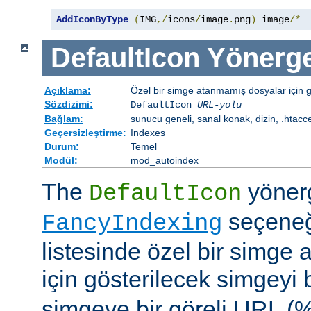
AddIconByType
(
IMG
,/
icons
/
image
.
png
)
 image
/*
DefaultIcon
Yönerge
Açıklama:
Özel bir simge atanmamış dosyalar için gö
Sözdizimi:
DefaultIcon
URL-yolu
Bağlam:
sunucu geneli, sanal konak, dizin, .htacc
Geçersizleştirme:
Indexes
Durum:
Temel
Modül:
mod_autoindex
The
yöner
DefaultIcon
seçeneği
FancyIndexing
listesinde özel bir simge
için gösterilecek simgeyi b
simgeye bir göreli URL (