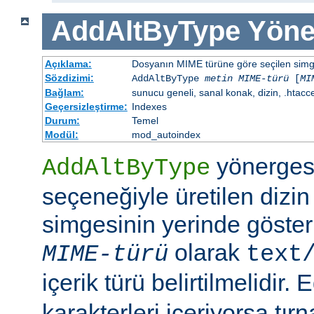
AddAltByType
Yöne
Açıklama:
Dosyanın MIME türüne göre seçilen simgen
Sözdizimi:
AddAltByType
metin
MIME-türü
[
MI
Bağlam:
sunucu geneli, sanal konak, dizin, .htacc
Geçersizleştirme:
Indexes
Durum:
Temel
Modül:
mod_autoindex
yönerges
AddAltByType
seçeneğiyle üretilen dizin
simgesinin yerinde gösteri
olarak
MIME-türü
text
içerik türü belirtilmelidir.
karakterleri içeriyorsa tırn