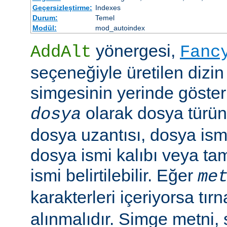
Geçersizleştirme:
Indexes
Durum:
Temel
Modül:
mod_autoindex
yönergesi,
AddAlt
Fanc
seçeneğiyle üretilen dizin
simgesinin yerinde gösteri
olarak dosya türün
dosya
dosya uzantısı, dosya ismi
dosya ismi kalıbı veya ta
ismi belirtilebilir. Eğer
me
karakterleri içeriyorsa tırn
alınmalıdır. Simge metni