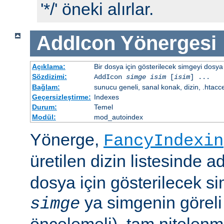
'*/' öneki alırlar.
AddIcon
Yönergesi
Açıklama:
Bir dosya için gösterilecek simgeyi dosya 
Sözdizimi:
AddIcon
simge
isim
[
isim
] ...
Bağlam:
sunucu geneli, sanal konak, dizin, .htacc
Geçersizleştirme:
Indexes
Durum:
Temel
Modül:
mod_autoindex
Yönerge,
FancyIndexin
üretilen dizin listesinde a
dosya için gösterilecek sim
ya simgenin göreli
simge
öncelemeli), tam nitelenm