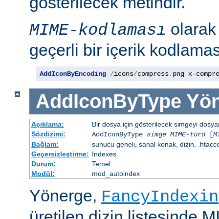
gösterilecek metindir.
olara
MIME-kodlaması
geçerli bir içerik kodlaması
AddIconByEncoding
/
icons
/
compress
.
png x-compr
AddIconByType
Yön
Açıklama:
Bir dosya için gösterilecek simgeyi dosya
Sözdizimi:
AddIconByType
simge
MIME-türü
[
M
Bağlam:
sunucu geneli, sanal konak, dizin, .htacc
Geçersizleştirme:
Indexes
Durum:
Temel
Modül:
mod_autoindex
Yönerge,
FancyIndexin
üretilen dizin listesinde 