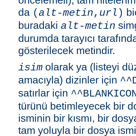
da
bi
(
alt-metin
,
url
)
buradaki
simg
alt-metin
durumda tarayıcı tarafınd
gösterilecek metindir.
olarak ya (listeyi 
isim
amacıyla) dizinler için
^^
satırlar için
^^BLANKICO
türünü betimleyecek bir d
isminin bir kısmı, bir dosy
tam yoluyla bir dosya ismi b