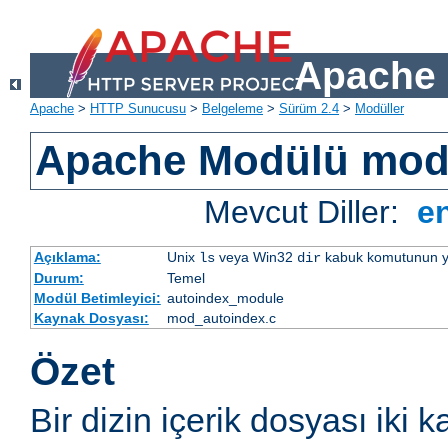
Apache 
Apache
>
HTTP Sunucusu
>
Belgeleme
>
Sürüm 2.4
>
Modüller
Apache Modülü mod
Mevcut Diller:
e
Açıklama:
Unix
veya Win32
kabuk komutunun yaptı
ls
dir
Durum:
Temel
Modül Betimleyici:
autoindex_module
Kaynak Dosyası:
mod_autoindex.c
Özet
Bir dizin içerik dosyası iki k