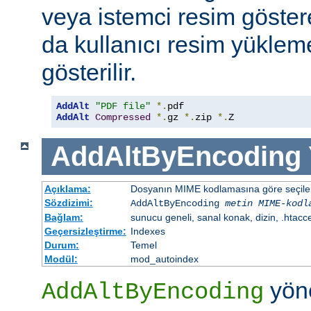
veya istemci resim göster
da kullanıcı resim yüklem
gösterilir.
AddAlt
"PDF file"
*.
AddAlt
Compressed
*.
gz 
*.
zip 
*.
Z
AddAltByEncoding
Açıklama:
Dosyanın MIME kodlamasına göre seçilen 
Sözdizimi:
AddAltByEncoding
metin
MIME-kodl
Bağlam:
sunucu geneli, sanal konak, dizin, .htacc
Geçersizleştirme:
Indexes
Durum:
Temel
Modül:
mod_autoindex
yöne
AddAltByEncoding