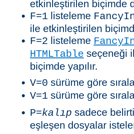
etkinleştirilen biçimde 
listeleme
F=1
FancyI
ile etkinleştirilen biçim
listeleme
F=2
FancyI
seçeneği il
HTMLTable
biçimde yapılır.
sürüme göre sıralam
V=0
sürüme göre sıralam
V=1
sadece belirt
P=
kalıp
eşleşen dosyalar istelen