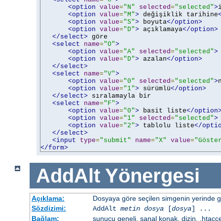
<option
value
=
"N"
selected
=
"selected"
>
<option
value
=
"M"
>
 değişiklik tarihine
<option
value
=
"S"
>
 boyuta
</option>
<option
value
=
"D"
>
 açıklamaya
</option>
</select>
 göre

<select
name
=
"O"
>
<option
value
=
"A"
selected
=
"selected"
>
<option
value
=
"D"
>
 azalan
</option>
</select>
<select
name
=
"V"
>
<option
value
=
"0"
selected
=
"selected"
>
<option
value
=
"1"
>
 sürümlü
</option>
</select>
 sıralamayla bir

<select
name
=
"F"
>
<option
value
=
"0"
>
 basit liste
</option
<option
value
=
"1"
selected
=
"selected"
>
<option
value
=
"2"
>
 tablolu liste
</opti
</select>
<input
type
=
"submit"
name
=
"X"
value
=
"Göste
</form>
AddAlt
Yönergesi
Açıklama:
Dosyaya göre seçilen simgenin yerinde gös
Sözdizimi:
AddAlt
metin
dosya
[
dosya
] ...
Bağlam:
sunucu geneli, sanal konak, dizin, .htacc