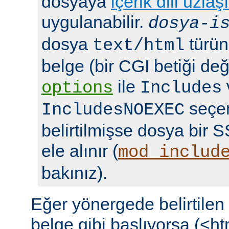
dosyaya
içerik dili uzlaş
uygulanabilir.
dosya-i
dosya
türün
text/html
belge (bir CGI betiği deği
ile
options
Includes
seçen
IncludesNOEXEC
belirtilmişse dosya bir S
ele alınır (
mod_includ
bakınız).
Eğer yönergede belirtile
belge gibi başlıyorsa (<ht