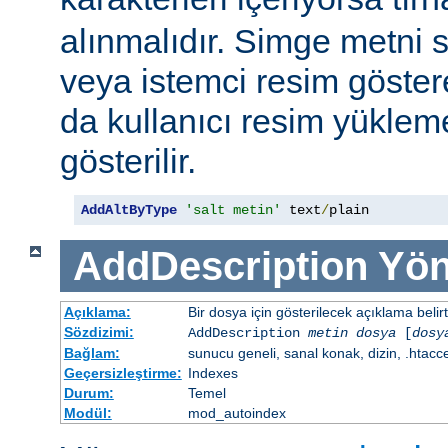
alınmalıdır. Simge metni
veya istemci resim göster
da kullanıcı resim yüklem
gösterilir.
AddAltByType
'salt metin'
 text
/
plain
AddDescription
Yön
Açıklama:
Bir dosya için gösterilecek açıklama belirtil
Sözdizimi:
AddDescription
metin dosya
[
dosy
Bağlam:
sunucu geneli, sanal konak, dizin, .htacc
Geçersizleştirme:
Indexes
Durum:
Temel
Modül:
mod_autoindex