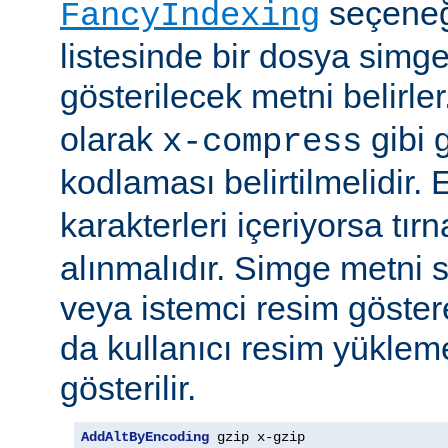
seçeneği
FancyIndexing
listesinde bir dosya simge
gösterilecek metni belirler
olarak
gibi g
x-compress
kodlaması belirtilmelidir.
karakterleri içeriyorsa tırn
alınmalıdır. Simge metni
veya istemci resim göster
da kullanıcı resim yüklem
gösterilir.
AddAltByEncoding
 gzip x-gzip