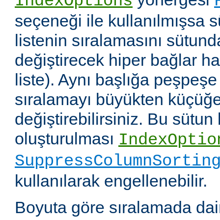
IndexOptions
seçeneği ile kullanılmışsa s
listenin sıralamasını sütun
değiştirecek hiper bağlar hali
liste). Aynı başlığa peşpeşe
sıralamayı büyükten küçüğe
değiştirebilirsiniz. Bu sütun
oluşturulması
IndexOptio
SuppressColumnSortin
kullanılarak engellenebilir.
Boyuta göre sıralamada dai