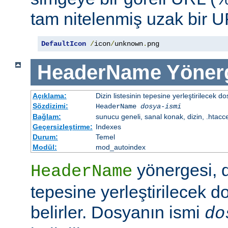
tam nitelenmiş uzak bir UR
DefaultIcon
/
icon
/
unknown
.
png
HeaderName
Yöner
Açıklama:
Dizin listesinin tepesine yerleştirilecek do
Sözdizimi:
HeaderName
dosya-ismi
Bağlam:
sunucu geneli, sanal konak, dizin, .htacc
Geçersizleştirme:
Indexes
Durum:
Temel
Modül:
mod_autoindex
yönergesi, di
HeaderName
tepesine yerleştirilecek d
belirler. Dosyanın ismi
do