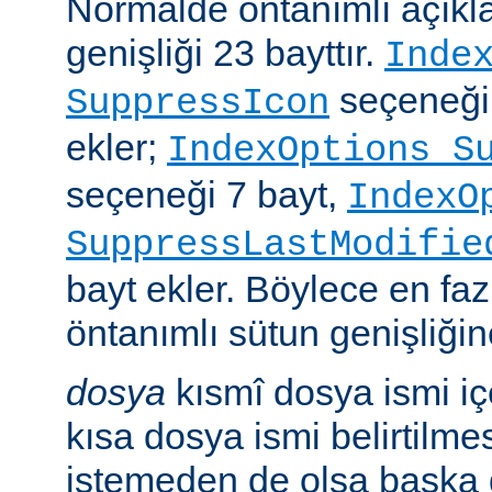
Normalde öntanımlı açıkl
genişliği 23 bayttır.
Inde
seçeneği
SuppressIcon
ekler;
IndexOptions S
seçeneği 7 bayt,
IndexO
SuppressLastModifie
bayt ekler. Böylece en faz
öntanımlı sütun genişliğine
dosya
kısmî dosya ismi i
kısa dosya ismi belirtilm
istemeden de olsa başka 