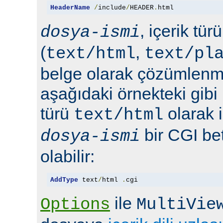
HeaderName
/
include
/
HEADER
.
html
, içerik tür
dosya-ismi
(
,
text/html
text/pl
belge olarak çözümlenmel
aşağıdaki örnekteki gibi 
türü
olarak 
text/html
bir CGI bet
dosya-ismi
olabilir:
AddType
 text
/
html 
.
cgi
ile
Options
MultiVie