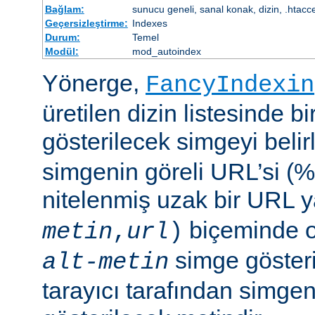
Bağlam:
sunucu geneli, sanal konak, dizin, .htacc
Geçersizleştirme:
Indexes
Durum:
Temel
Modül:
mod_autoindex
Yönerge,
FancyIndexin
üretilen dizin listesinde bi
gösterilecek simgeyi belir
simgenin göreli URL’si (%
nitelenmiş uzak bir URL 
biçeminde ol
metin
,
url
)
simge göster
alt-metin
tarayıcı tarafından simge