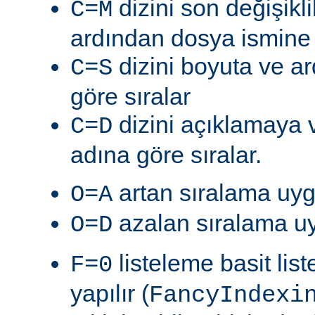
dizini son değişik
C=M
ardından dosya ismine g
dizini boyuta ve a
C=S
göre sıralar
dizini açıklamaya 
C=D
adına göre sıralar.
artan sıralama uyg
O=A
azalan sıralama uy
O=D
listeleme basit lis
F=0
yapılır (
FancyIndexi