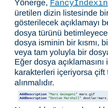
Yönerge,
FancyIndexin
üretilen dizin listesinde bi
gösterilecek açıklamayı be
dosya türünü betimleyecek
dosya isminin bir kısmı, bi
veya tam yoluyla bir dosya i
Eğer dosya açıklamasını 
karakterleri içeriyorsa çift 
alınmalıdır.
AddDescription
"Mars Gezegeni"
 mars
.
gif 
AddDescription
"Dostum Marshall"
 dostlar
/
mars