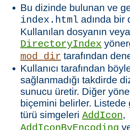
Bu dizinde bulunan ve ge
adında bir 
index.html
Kullanılan dosyanın veya
yönerg
DirectoryIndex
tarafından denet
mod_dir
Kullanıcı tarafından böyl
sağlanmadığı takdirde dizi
sunucu üretir. Diğer yöne
biçemini belirler. Listede
türü simgeleri
,
AddIcon
v
AddIconByEncoding