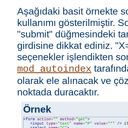
Aşağıdaki basit örnekte s
kullanımı gösterilmiştir. 
"submit" düğmesindeki t
girdisine dikkat ediniz. "X
seçenekler işlendikten so
tarafın
mod_autoindex
olarak ele alınacak ve ç
noktada duracaktır.
Örnek
<form
action
=
""
method
=
"get"
>
<input
type
=
"text"
name
=
"P"
value
=
"*"
/>
 i
<select
name
=
"C"
>