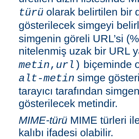
olarak belirtilen bir 
türü
gösterilecek simgeyi belir
simgenin göreli URL’si (%
nitelenmiş uzak bir URL 
biçeminde ol
metin
,
url
)
simge göster
alt-metin
tarayıcı tarafından simge
gösterilecek metindir.
MIME-türü
MIME türleri il
kalıbı ifadesi olabilir.