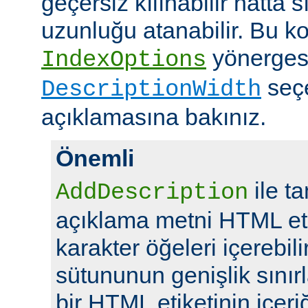
geçersiz kılınabilir hatta 
uzunluğu atanabilir. Bu ko
yönerges
IndexOptions
seç
DescriptionWidth
açıklamasına bakınız.
Önemli
ile t
AddDescription
açıklama metni HTML eti
karakter öğeleri içerebil
sütununun genişlik sını
bir HTML etiketinin içeriğ