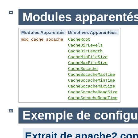
Modules apparentés 
Modules Apparentés
Directives Apparentées
mod_cache_socache
CacheRoot
CacheDirLevels
CacheDirLength
CacheMinFileSize
CacheMaxFileSize
CacheSocache
CacheSocacheMaxTime
CacheSocacheMinTime
CacheSocacheMaxSize
CacheSocacheReadSize
CacheSocacheReadTime
Exemple de configu
Extrait de apache2.con