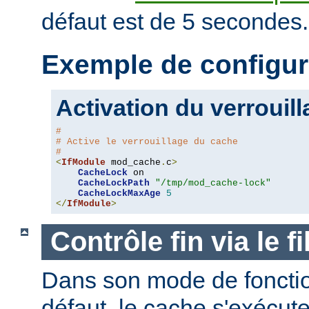
défaut est de 5 secondes.
Exemple de configur
Activation du verrouil
#
# Active le verrouillage du cache
#
<
IfModule
 mod_cache
.
c
>
CacheLock
 on

CacheLockPath
"/tmp/mod_cache-lock"
CacheLockMaxAge
5
</
IfModule
>
Contrôle fin via le 
Dans son mode de foncti
défaut, le cache s'exécut