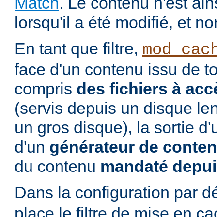
Match
. Le contenu n'est ai
lorsqu'il a été modifié, et no
En tant que filtre,
mod_cac
face d'un contenu issu de to
compris
des fichiers à acc
(servis depuis un disque le
un gros disque), la sortie d
d'un
générateur de conte
du contenu
mandaté depui
Dans la configuration par d
place le filtre de mise en c