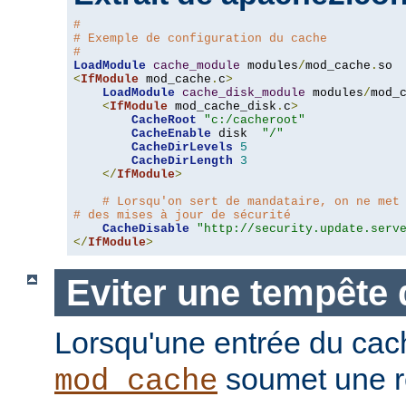
#
# Exemple de configuration du cache
#
LoadModule
cache_module
 modules
/
mod_cache
.
<
IfModule
 mod_cache
.
c
>
LoadModule
cache_disk_module
 modules
/
mod_
<
IfModule
 mod_cache_disk
.
c
>
CacheRoot
"c:/cacheroot"
CacheEnable
 disk  
"/"
CacheDirLevels
5
CacheDirLength
3
</
IfModule
>
# Lorsqu'on sert de mandataire, on ne met
# des mises à jour de sécurité
CacheDisable
"http://security.update.serv
</
IfModule
>
Eviter une tempête 
Lorsqu'une entrée du cac
soumet une r
mod_cache