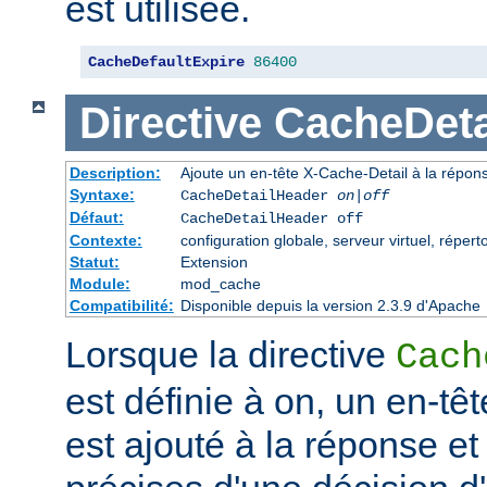
est utilisée.
CacheDefaultExpire
86400
Directive
CacheDeta
Description:
Ajoute un en-tête X-Cache-Detail à la répon
Syntaxe:
CacheDetailHeader
on|off
Défaut:
CacheDetailHeader off
Contexte:
configuration globale, serveur virtuel, répert
Statut:
Extension
Module:
mod_cache
Compatibilité:
Disponible depuis la version 2.3.9 d'Apache
Lorsque la directive
Cach
est définie à on, un en-tê
est ajouté à la réponse et