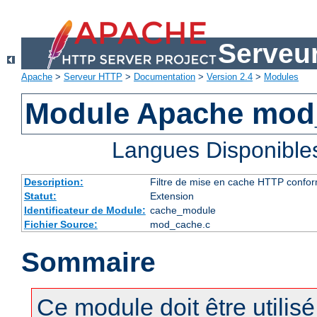
Serveu
Apache
>
Serveur HTTP
>
Documentation
>
Version 2.4
>
Modules
Module Apache mod
Langues Disponible
Description:
Filtre de mise en cache HTTP confo
Statut:
Extension
Identificateur de Module:
cache_module
Fichier Source:
mod_cache.c
Sommaire
Ce module doit être utilis