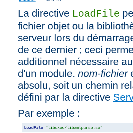
La directive
per
LoadFile
fichier objet ou la bibliot
serveur lors du démarrag
de ce dernier ; ceci perme
additionnel nécessaire a
d'un module.
nom-fichier
e
absolu, soit un chemin rela
défini par la directive
Ser
Par exemple :
LoadFile
"libexec/libxmlparse.so"