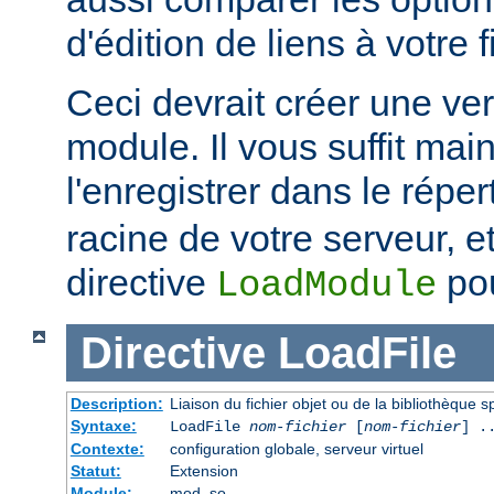
d'édition de liens à votre f
Ceci devrait créer une ve
module. Il vous suffit mai
l'enregistrer dans le réper
racine de votre serveur, et 
directive
pou
LoadModule
Directive
LoadFile
Description:
Liaison du fichier objet ou de la bibliothèque sp
Syntaxe:
LoadFile
nom-fichier
[
nom-fichier
] .
Contexte:
configuration globale, serveur virtuel
Statut:
Extension
Module:
mod_so