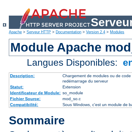
Serveu
Apache
>
Serveur HTTP
>
Documentation
>
Version 2.4
>
Modules
Module Apache mod
Langues Disponibles:
e
Description:
Chargement de modules ou de code 
redémarrage du serveur
Statut:
Extension
Identificateur de Module:
so_module
Fichier Source:
mod_so.c
Compatibilité:
Sous Windows, c'est un module de ba
Sommaire