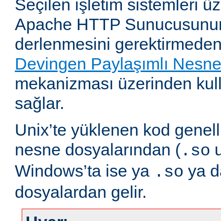
Seçilen işletim sistemleri 
Apache HTTP Sunucusunun
derlenmesini gerektirmeden
Devingen Paylaşımlı Nesn
mekanizması üzerinden kull
sağlar.
Unix’te yüklenen kod genell
nesne dosyalarından (
u
.so
Windows’ta ise ya
ya 
.so
dosyalardan gelir.