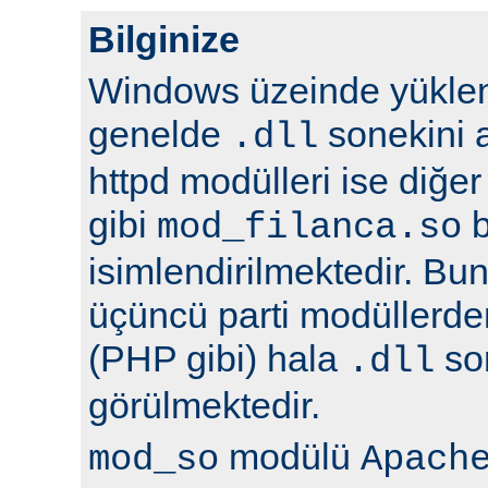
Bilginize
Windows üzeinde yüklene
genelde
sonekini a
.dll
httpd modülleri ise diğer
gibi
b
mod_filanca.so
isimlendirilmektedir. Bunu
üçüncü parti modüllerden
(PHP gibi) hala
son
.dll
görülmektedir.
modülü
mod_so
Apach