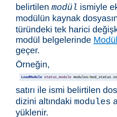
belirtilen
ismiyle e
modül
modülün kaynak dosyası
türündeki tek harici değiş
modül belgelerinde
Modül
geçer.
Örneğin,
LoadModule
status_module
 modules
/
mod_status
.
s
satırı ile ismi belirtilen d
dizini altındaki
a
modules
yüklenir.