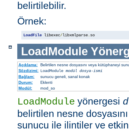
belirtilebilir.
Örnek:
LoadFile
 libexec
/
libxmlparse
.
so
LoadModule
Yönerg
Açıklama:
Belirtilen nesne dosyasını veya kütüphaneyi sunucu 
Sözdizimi:
LoadModule
modül dosya-ismi
Bağlam:
sunucu geneli, sanal konak
Durum:
Eklenti
Modül:
mod_so
yönergesi
LoadModule
d
belirtilen nesne dosyasın
sunucu ile ilintiler ve etki