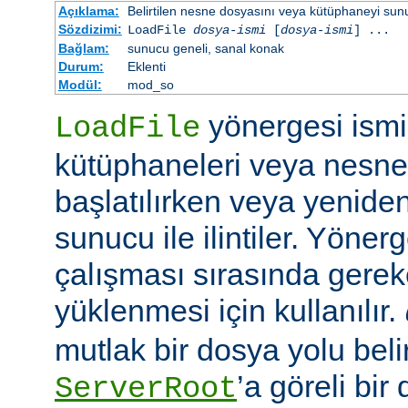
Açıklama:
Belirtilen nesne dosyasını veya kütüphaneyi sunucu 
Sözdizimi:
LoadFile
dosya-ismi
[
dosya-ismi
] ...
Bağlam:
sunucu geneli, sanal konak
Durum:
Eklenti
Modül:
mod_so
yönergesi ismi 
LoadFile
kütüphaneleri veya nesne
başlatılırken veya yeniden
sunucu ile ilintiler. Yöner
çalışması sırasında gerek
yüklenmesi için kullanılır.
mutlak bir dosya yolu belir
’a göreli bir
ServerRoot