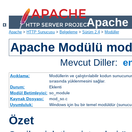
Apache 
Apache
>
HTTP Sunucusu
>
Belgeleme
>
Sürüm 2.4
>
Modüller
Apache Modülü mo
Mevcut Diller:
e
Açıklama:
Modüllerin ve çalıştırılabilir kodun sunucun
sırasında yüklenmesini sağlar.
Durum:
Eklenti
Modül Betimleyici:
so_module
Kaynak Dosyası:
mod_so.c
Uyumluluk:
Windows için bu bir temel modüldür (sunucu 
Özet