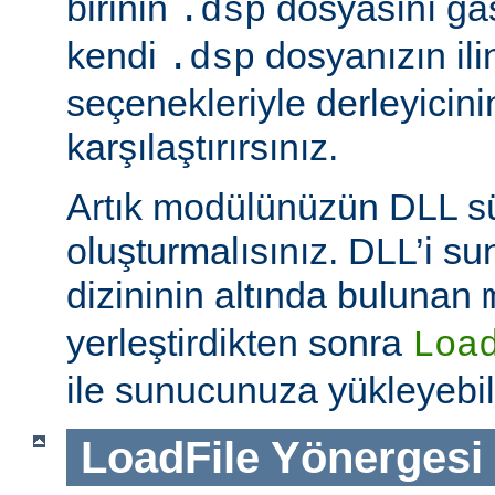
birinin
dosyasını ga
.dsp
kendi
dosyanızın ili
.dsp
seçenekleriyle derleyicinin
karşılaştırırsınız.
Artık modülünüzün DLL 
oluşturmalısınız. DLL’i 
dizininin altında bulunan
yerleştirdikten sonra
Loa
ile sunucunuza yükleyebili
LoadFile
Yönergesi