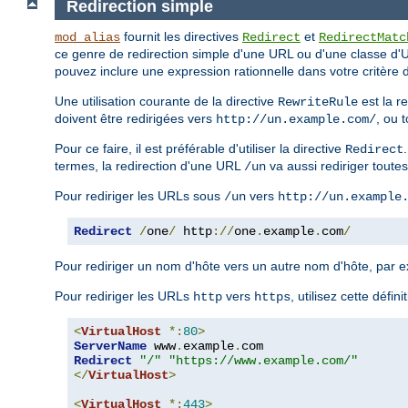
Redirection simple
fournit les directives
et
mod_alias
Redirect
RedirectMatc
ce genre de redirection simple d'une URL ou d'une classe d'UR
pouvez inclure une expression rationnelle dans votre critère
Une utilisation courante de la directive
est la r
RewriteRule
doivent être redirigées vers
, ou 
http://un.example.com/
Pour ce faire, il est préférable d'utiliser la directive
Redirect
termes, la redirection d'une URL
va aussi rediriger tout
/un
Pour rediriger les URLs sous
vers
/un
http://un.example
Redirect
/
one
/
 http
://
one
.
example
.
com
/
Pour rediriger un nom d'hôte vers un autre nom d'hôte, par
Pour rediriger les URLs
vers
, utilisez cette définit
http
https
<
VirtualHost
*:
80
>
ServerName
 www
.
example
.
Redirect
"/"
"https://www.example.com/"
</
VirtualHost
>
<
VirtualHost
*:
443
>