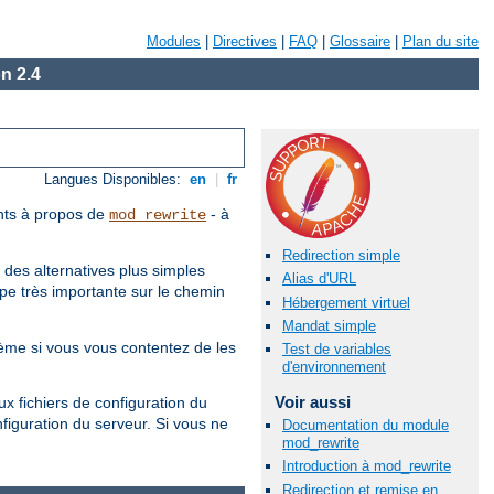
Modules
|
Directives
|
FAQ
|
Glossaire
|
Plan du site
n 2.4
Langues Disponibles:
en
|
fr
ants à propos de
- à
mod_rewrite
Redirection simple
 des alternatives plus simples
Alias d'URL
ape très importante sur le chemin
Hébergement virtuel
Mandat simple
ème si vous vous contentez de les
Test de variables
d'environnement
Voir aussi
ux fichiers de configuration du
figuration du serveur. Si vous ne
Documentation du module
mod_rewrite
Introduction à mod_rewrite
Redirection et remise en