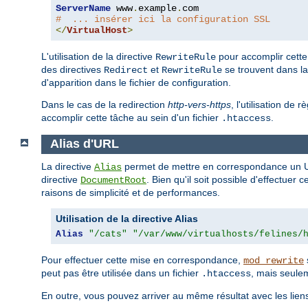
ServerName
 www
.
example
.
#  ... insérer ici la configuration SSL
</
VirtualHost
>
L'utilisation de la directive
pour accomplir cette t
RewriteRule
des directives
et
se trouvent dans la
Redirect
RewriteRule
d'apparition dans le fichier de configuration.
Dans le cas de la redirection
http-vers-https
, l'utilisation de r
accomplir cette tâche au sein d'un fichier
.
.htaccess
Alias d'URL
La directive
permet de mettre en correspondance un URI
Alias
directive
. Bien qu'il soit possible d'effectue
DocumentRoot
raisons de simplicité et de performances.
Utilisation de la directive Alias
Alias
"/cats"
"/var/www/virtualhosts/felines/
Pour effectuer cette mise en correspondance,
mod_rewrite
peut pas être utilisée dans un fichier
, mais seulem
.htaccess
En outre, vous pouvez arriver au même résultat avec les lie