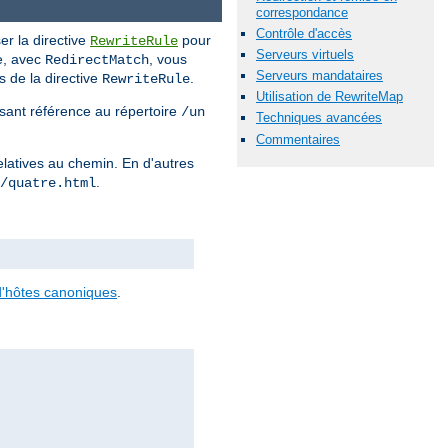
correspondance
Contrôle d'accès
er la directive
pour
RewriteRule
Serveurs virtuels
re, avec
, vous
RedirectMatch
Serveurs mandataires
 de la directive
.
RewriteRule
Utilisation de RewriteMap
isant référence au répertoire
/un
Techniques avancées
Commentaires
elatives au chemin. En d'autres
.
/quatre.html
'hôtes canoniques
.