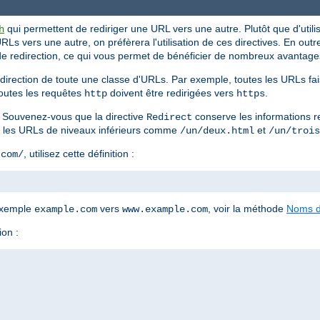
qui permettent de rediriger une URL vers une autre. Plutôt que d'utilis
h
Ls vers une autre, on préfèrera l'utilisation de ces directives. En out
 de redirection, ce qui vous permet de bénéficier de nombreux avantages
edirection de toute une classe d'URLs. Par exemple, toutes les URLs fa
toutes les requêtes
doivent être redirigées vers
.
http
https
. Souvenez-vous que la directive
conserve les informations r
Redirect
es les URLs de niveaux inférieurs comme
et
/un/deux.html
/un/trois
, utilisez cette définition :
.com/
 exemple
vers
, voir la méthode
Noms d
example.com
www.example.com
ion :