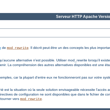
Serveur HTTP Apache Versio
e
de
. Il décrit peut-être un des concepts les plus import
mod_rewrite
aucune alternative n'est possible. Utiliser mod_rewrite lorsqu'il existe
intenir. La compréhension des autres alternatives disponibles est une ét
ples, car la plupart d'entre eux ne fonctionneront pas sur votre syst
rié est la situation où la seule solution envisageable nécessite l'accès a
rectives de configuration ne sont disponibles que dans le fichier de con
 tourner vers
.
mod_rewrite