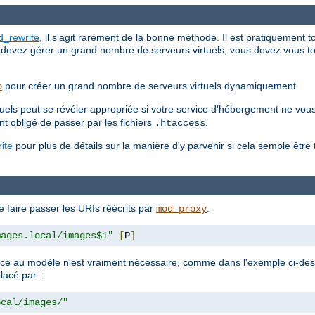
d_rewrite
, il s'agit rarement de la bonne méthode. Il est pratiquement 
s devez gérer un grand nombre de serveurs virtuels, vous devez vous t
pour créer un grand nombre de serveurs virtuels dynamiquement.
o
tuels peut se révéler appropriée si votre service d'hébergement ne vou
t obligé de passer par les fichiers
.
.htaccess
ite
pour plus de détails sur la manière d'y parvenir si cela semble être
 faire passer les URIs réécrits par
.
mod_proxy
mages.local/images$1"
[
P
]
u modèle n'est vraiment nécessaire, comme dans l'exemple ci-dessus, 
lacé par :
ocal/images/"