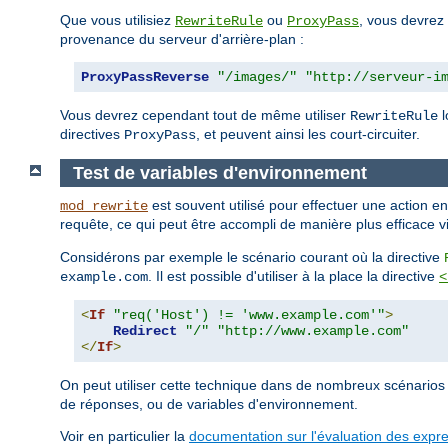
Que vous utilisiez
ou
, vous devrez 
RewriteRule
ProxyPass
provenance du serveur d'arrière-plan :
ProxyPassReverse
"/images/"
"http://serveur-i
Vous devrez cependant tout de même utiliser
l
RewriteRule
directives
, et peuvent ainsi les court-circuiter.
ProxyPass
Test de variables d'environnement
est souvent utilisé pour effectuer une action e
mod_rewrite
requête, ce qui peut être accompli de manière plus efficace vi
Considérons par exemple le scénario courant où la directive
. Il est possible d'utiliser à la place la directive
example.com
<
<
If
"req('Host') != 'www.example.com'"
>
Redirect
"/"
"http://www.example.com"
</
If
>
On peut utiliser cette technique dans de nombreux scénario
de réponses, ou de variables d'environnement.
Voir en particulier la
documentation sur l'évaluation des expr