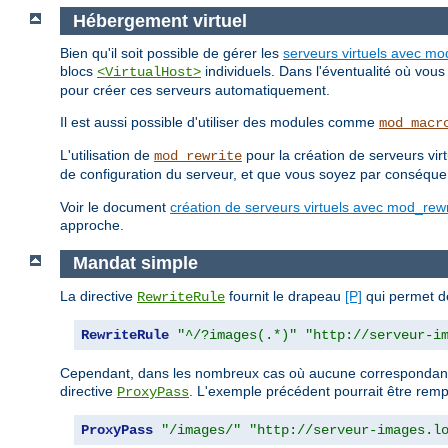
Hébergement virtuel
Bien qu'il soit possible de gérer les
serveurs virtuels avec mo
blocs
individuels. Dans l'éventualité où vou
<VirtualHost>
pour créer ces serveurs automatiquement.
Il est aussi possible d'utiliser des modules comme
mod_macr
L'utilisation de
pour la création de serveurs vir
mod_rewrite
de configuration du serveur, et que vous soyez par conséquen
Voir le document
création de serveurs virtuels avec mod_rewr
approche.
Mandat simple
La directive
fournit le drapeau
[P]
qui permet de
RewriteRule
RewriteRule
"^/?images(.*)"
"http://serveur-i
Cependant, dans les nombreux cas où aucune correspondance a
directive
. L'exemple précédent pourrait être remp
ProxyPass
ProxyPass
"/images/"
"http://serveur-images.l