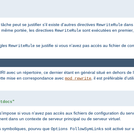
âche peut se justifier s'il existe d'autres directives
dans 
RewriteRule
 même portée, les directives
sont exécutées en premier, 
RewriteRule
ègles
se justifie si vous n'avez pas accès au fichier de con
RewriteRule
 avec un répertoire, ce dernier étant en général situé en dehors de l
r cette mise en correspondance avec
, il est préférable d'uti
mod_rewrite
htdocs"
s'impose si vous n'avez pas accès aux fichiers de configuration du serveu
ent dans un contexte de serveur principal ou de serveur virtuel.
ns symboliques, pourvu que
soit activé sur 
Options FollowSymLinks