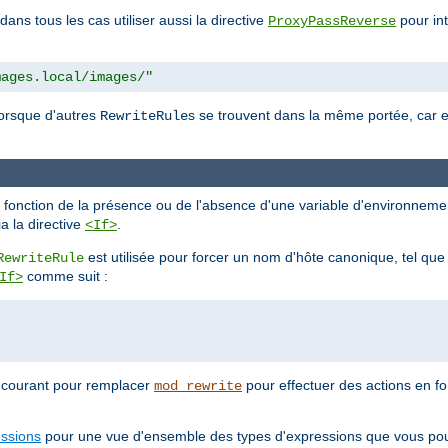
dans tous les cas utiliser aussi la directive
pour int
ProxyPassReverse
mages.local/images/"
orsque d'autres
s se trouvent dans la même portée, car e
RewriteRule
n fonction de la présence ou de l'absence d'une variable d'environnemen
a la directive
.
<If>
est utilisée pour forcer un nom d'hôte canonique, tel qu
RewriteRule
comme suit :
If>
s courant pour remplacer
pour effectuer des actions en fo
mod_rewrite
essions
pour une vue d'ensemble des types d'expressions que vous pouv