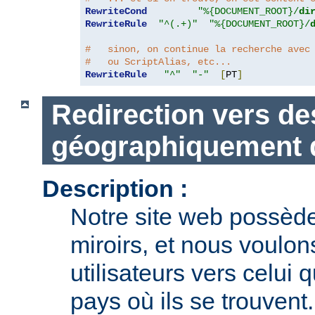
RewriteCond
"%{DOCUMENT_ROOT}/
di
RewriteRule
"^(.+)"
"%{DOCUMENT_ROOT}/
#   sinon, on continue la recherche avec
#   ou ScriptAlias, etc...
RewriteRule
"^"
"-"
[
PT
]
Redirection vers de
géographiquement d
Description :
Notre site web possèd
miroirs, et nous voulons
utilisateurs vers celui 
pays où ils se trouvent.