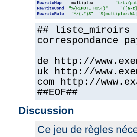
RewriteMap
    multiplex         
"txt:/pa
RewriteCond
"%{REMOTE_HOST}"
"([a-z
RewriteRule
"^/(.*)$"
"${multiplex:
%1
## liste_miroirs 
correspondance pa
de http://www.exe
uk http://www.exe
com http://www.ex
##EOF##
Discussion
Ce jeu de règles néces