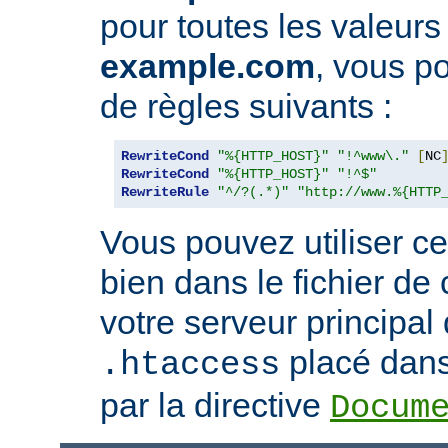
pour toutes les valeurs
example.com
, vous po
de règles suivants :
RewriteCond
"%{HTTP_HOST}"
"!^www\."
[
NC
RewriteCond
"%{HTTP_HOST}"
"!^$"
RewriteRule
"^/?(.*)"
"http://www.%{HTTP
Vous pouvez utiliser ce
bien dans le fichier de
votre serveur principal
placé dans 
.htaccess
par la directive
Docum