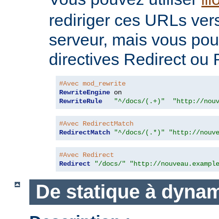
m
rediriger ces URLs ver
serveur, mais vous pouv
directives Redirect ou
#Avec mod_rewrite
RewriteEngine
RewriteRule
"^/docs/(.+)"
"http://nou
#Avec RedirectMatch
RedirectMatch
"^/docs/(.*)"
"http://nouv
#Avec Redirect
Redirect
"/docs/"
"http://nouveau.exampl
De statique à dyna