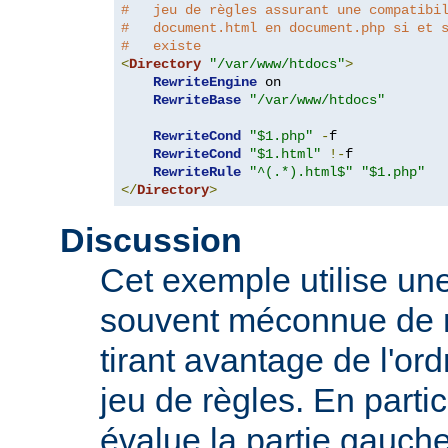
#   jeu de règles assurant une compatibi
#   document.html en document.php si et 
#   existe
<
Directory
"/var/www/htdocs"
>
RewriteEngine
 on

RewriteBase
"/var/www/htdocs"
RewriteCond
"$1.php"
-
f

RewriteCond
"$1.html"
!-
f

RewriteRule
"^(.*).html$"
"$1.php"
</
Directory
>
Discussion
Cet exemple utilise une
souvent méconnue de 
tirant avantage de l'or
jeu de règles. En parti
évalue la partie gauch