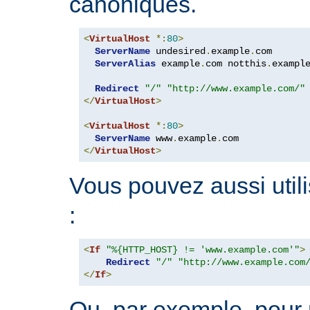
canoniques.
<
VirtualHost
*:
80
>
ServerName
 undesired
.
example
.
com

ServerAlias
 example
.
com notthis
.
exampl
Redirect
"/"
"http://www.example.com/"
</
VirtualHost
>
<
VirtualHost
*:
80
>
ServerName
 www
.
example
.
</
VirtualHost
>
Vous pouvez aussi utili
:
<
If
"%{HTTP_HOST} != 'www.example.com'"
>
Redirect
"/"
"http://www.example.com
</
If
>
Ou, par exemple, pour r