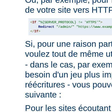
de votre site vers HTT
<
If
"%{SERVER_PROTOCOL} != 'HTTPS'"
>
Redirect
"/admin/"
"https://www.exam
</
If
>
Si, pour une raison part
voulez tout de même ut
- dans le cas, par exe
besoin d'un jeu plus im
réécritures - vous pouve
suivante :
Pour les sites écoutant