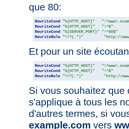
que 80:
RewriteCond
"%{HTTP_HOST}"
"!^www\.exa
RewriteCond
"%{HTTP_HOST}"
"!^$"
RewriteCond
"%{SERVER_PORT}"
"!^80$"
RewriteRule
"^/?(.*)"
"http://ww
Et pour un site écoutant
RewriteCond
"%{HTTP_HOST}"
"!^www\.exa
RewriteCond
"%{HTTP_HOST}"
"!^$"
RewriteRule
"^/?(.*)"
"http://ww
Si vous souhaitez que 
s'applique à tous les 
d'autres termes, si vou
example.com
vers
ww