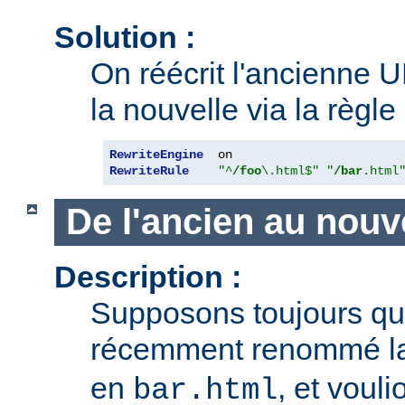
Solution :
On réécrit l'ancienne U
la nouvelle via la règle
RewriteEngine
RewriteRule
"^
/foo
\.html$"
"
/bar
.html
De l'ancien au nouv
Description :
Supposons toujours q
récemment renommé l
en
, et voul
bar.html