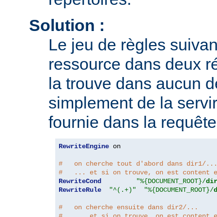
Solution :
Le jeu de règles suivan
ressource dans deux rép
la trouve dans aucun de
simplement de la servir
fournie dans la requête
RewriteEngine
 on

#   on cherche tout d'abord dans dir1/..
#   ... et si on trouve, on est content 
RewriteCond
"%{DOCUMENT_ROOT}/
di
RewriteRule
"^(.+)"
"%{DOCUMENT_ROOT}/
#   on cherche ensuite dans dir2/...
#   ... et si on trouve, on est content 