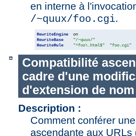
en interne à l'invocatio
.
/~quux/foo.cgi
RewriteEngine
RewriteBase
"/~quux/"
RewriteRule
"^foo\.html$"
"foo.cgi"
Compatibilité ascen
cadre d'une modific
d'extension de nom 
Description :
Comment conférer une 
ascendante aux URLs (