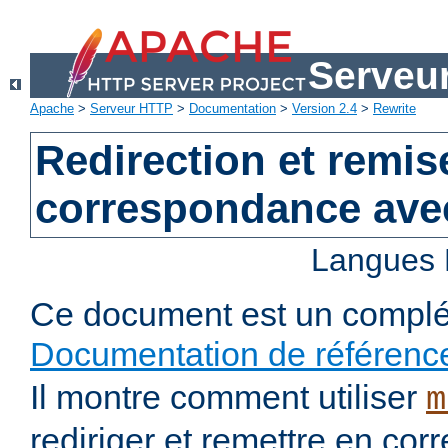
Serveu
Apache
>
Serveur HTTP
>
Documentation
>
Version 2.4
>
Rewrite
Redirection et remis
correspondance ave
Langues 
Ce document est un complé
Documentation de référenc
Il montre comment utiliser
m
rediriger et remettre en co