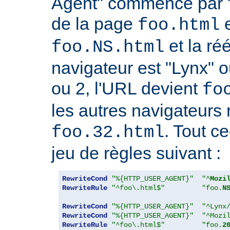
Agent" commence par "
de la page
e
foo.html
et la réé
foo.NS.html
navigateur est "Lynx" o
ou 2, l'URL devient
fo
les autres navigateurs 
. Tout ce
foo.32.html
jeu de règles suivant :
RewriteCond
"%{HTTP_USER_AGENT}"
"^
Mozi
RewriteRule
"^foo\.html$"
"foo.
N
RewriteCond
"%{HTTP_USER_AGENT}"
"^Lynx
RewriteCond
"%{HTTP_USER_AGENT}"
"^Mozi
RewriteRule
"^foo\.html$"
"foo.
2