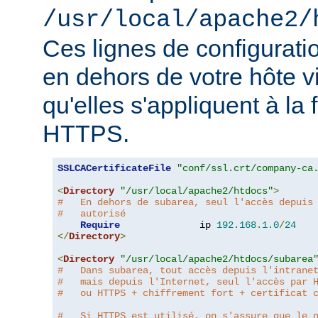
/usr/local/apache2/
Ces lignes de configurati
en dehors de votre hôte v
qu'elles s'appliquent à la
HTTPS.
SSLCACertificateFile
"conf/ssl.crt/company-ca
<
Directory
"/usr/local/apache2/htdocs"
>
#   En dehors de subarea, seul l'accès depuis
#   autorisé
Require
              ip 
192.168
.
1.0
/
24
</
Directory
>
<
Directory
"/usr/local/apache2/htdocs/subarea
#   Dans subarea, tout accès depuis l'intrane
#   mais depuis l'Internet, seul l'accès par 
#   ou HTTPS + chiffrement fort + certificat 
#   Si HTTPS est utilisé, on s'assure que le 