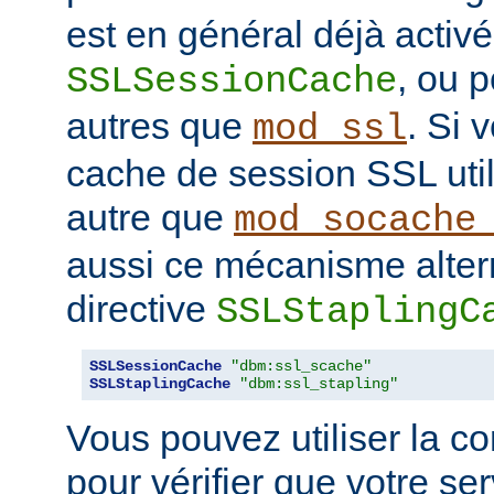
est en général déjà activé
, ou 
SSLSessionCache
autres que
. Si 
mod_ssl
cache de session SSL uti
autre que
mod_socache
aussi ce mécanisme altern
directive
SSLStaplingC
SSLSessionCache
"dbm:ssl_scache"
SSLStaplingCache
"dbm:ssl_stapling"
Vous pouvez utiliser la 
pour vérifier que votre se