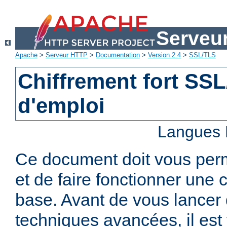
Serveu
Apache
>
Serveur HTTP
>
Documentation
>
Version 2.4
>
SSL/TLS
Chiffrement fort SS
d'emploi
Langues 
Ce document doit vous per
et de faire fonctionner une 
base. Avant de vous lancer 
techniques avancées, il est