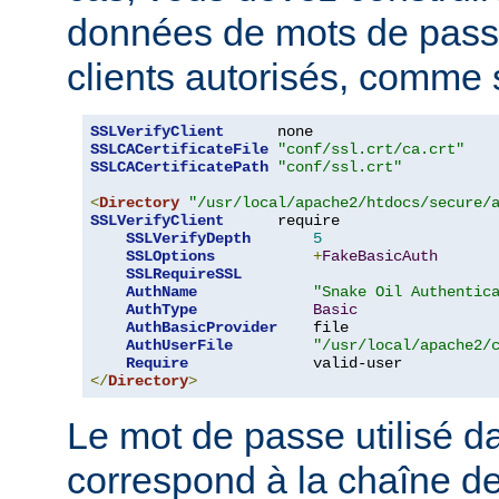
données de mots de pas
clients autorisés, comme s
SSLVerifyClient
SSLCACertificateFile
"conf/ssl.crt/ca.crt"
SSLCACertificatePath
"conf/ssl.crt"
<
Directory
"/usr/local/apache2/htdocs/secure/
SSLVerifyClient
      require

SSLVerifyDepth
5
SSLOptions
+
FakeBasicAuth
SSLRequireSSL
AuthName
"Snake Oil Authentic
AuthType
Basic
AuthBasicProvider
    file

AuthUserFile
"/usr/local/apache2/
Require
</
Directory
>
Le mot de passe utilisé 
correspond à la chaîne d