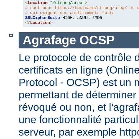
<
Location
"/strong/area"
>
# sauf pour https://hostname/strong/area/ et 
# qui exigent des chiffrements forts
SSLCipherSuite
 HIGH
:!
aNULL
:!
</
Location
>
Agrafage OCSP
Le protocole de contrôle d
certificats en ligne (Onlin
Protocol - OCSP) est un
permettant de déterminer s
révoqué ou non, et l'agr
une fonctionnalité particul
serveur, par exemple http