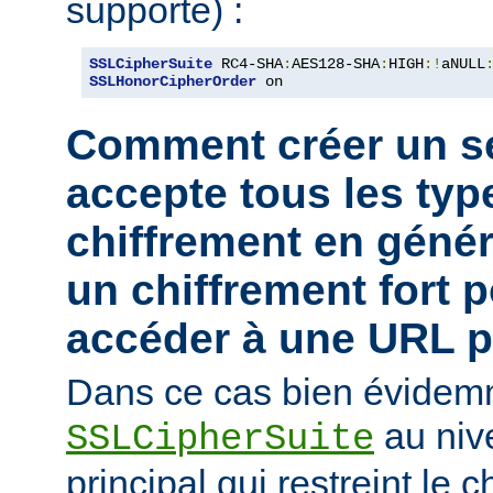
supporte) :
SSLCipherSuite
 RC4-SHA
:
AES128-SHA
:
HIGH
:!
aNULL
SSLHonorCipherOrder
 on
Comment créer un se
accepte tous les typ
chiffrement en génér
un chiffrement fort 
accéder à une URL pa
Dans ce cas bien évidemm
au niv
SSLCipherSuite
principal qui restreint le 