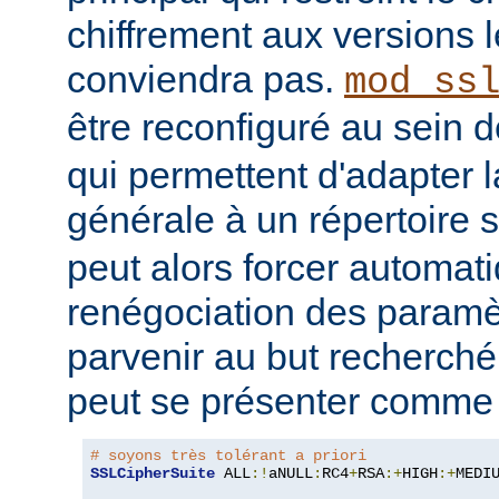
chiffrement aux versions l
conviendra pas.
mod_ss
être reconfiguré au sein 
qui permettent d'adapter l
générale à un répertoire s
peut alors forcer automa
renégociation des param
parvenir au but recherché
peut se présenter comme s
# soyons très tolérant a priori
SSLCipherSuite
 ALL
:!
aNULL
:
RC4
+
RSA
:+
HIGH
:+
MEDI