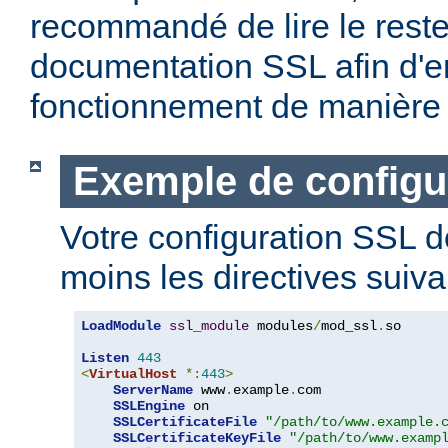
recommandé de lire le reste
documentation SSL afin d'e
fonctionnement de manière 
Exemple de configu
Votre configuration SSL d
moins les directives suiva
LoadModule
ssl_module
 modules
/
mod_ssl
.
so

Listen
443
<
VirtualHost
*:
443
>
ServerName
 www
.
example
.
com

SSLEngine
 on

SSLCertificateFile
"/path/to/www.example.
SSLCertificateKeyFile
"/path/to/www.examp