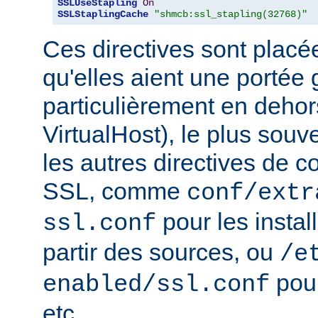
SSLUseStapling
On
SSLStaplingCache
"shmcb:ssl_stapling(32768)"
Ces directives sont placé
qu'elles aient une portée 
particulièrement en dehor
VirtualHost), le plus souv
les autres directives de c
SSL, comme
conf/extr
pour les instal
ssl.conf
partir des sources, ou
/e
pour
enabled/ssl.conf
etc...