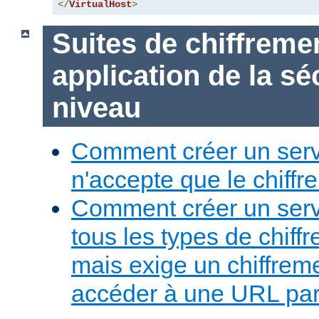
</
VirtualHost
>
Suites de chiffreme
application de la sé
niveau
Comment créer un serv
n'accepte que le chiffre
Comment créer un serv
tous les types de chiff
mais exige un chiffreme
accéder à une URL part