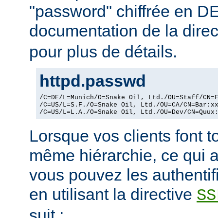
"password" chiffrée en DE
documentation de la dire
pour plus de détails.
httpd.passwd
/C=DE/L=Munich/O=Snake Oil, Ltd./OU=Staff/CN=F
/C=US/L=S.F./O=Snake Oil, Ltd./OU=CA/CN=Bar:xx
/C=US/L=L.A./O=Snake Oil, Ltd./OU=Dev/CN=Quux
Lorsque vos clients font t
même hiérarchie, ce qui a
vous pouvez les authentif
en utilisant la directive
SS
suit :