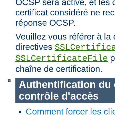
OCSP sera activé, et les cl
certificat considéré ne re
réponse OCSP.
Veuillez vous référer à l
directives
SSLCertific
p
SSLCertificateFile
chaîne de certification.
Authentification du 
contrôle d'accès
Comment forcer les clie