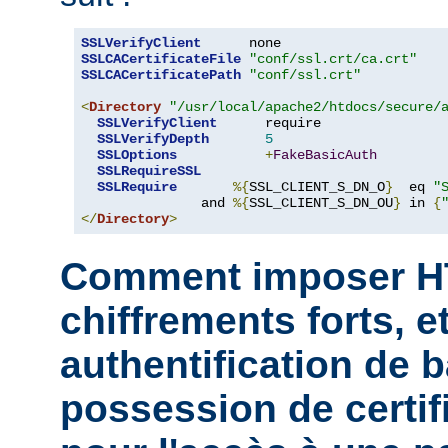
SSLVerifyClient
SSLCACertificateFile
"conf/ssl.crt/ca.crt"
SSLCACertificatePath
"conf/ssl.crt"
<
Directory
"/usr/local/apache2/htdocs/secure/
SSLVerifyClient
      require

SSLVerifyDepth
5
SSLOptions
+
FakeBasicAuth
SSLRequireSSL
SSLRequire
%{
SSL_CLIENT_S_DN_O
}
  eq 
"
               and 
%{
SSL_CLIENT_S_DN_OU
}
 in 
{
</
Directory
>
Comment imposer H
chiffrements forts, et
authentification de b
possession de certifi