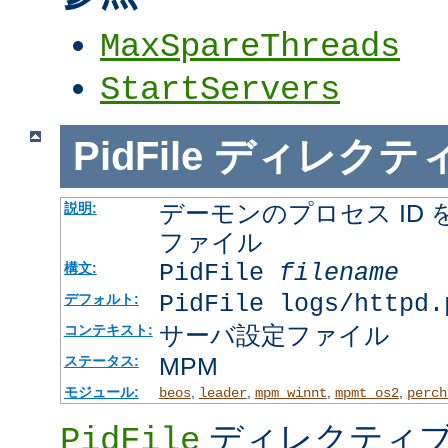
MaxSpareThreads
StartServers
PidFile
ディレクテ
デーモンのプロセス ID
説明:
ファイル
PidFile
filename
構文:
PidFile logs/httpd.
デフォルト:
サーバ設定ファイル
コンテキスト:
MPM
ステータス:
モジュール:
,
,
,
,
beos
leader
mpm_winnt
mpmt_os2
perch
ディレクティブ
PidFile