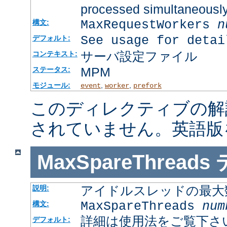
processed simultaneousl
MaxRequestWorkers
n
構文:
See usage for detai
デフォルト:
サーバ設定ファイル
コンテキスト:
MPM
ステータス:
モジュール:
,
,
event
worker
prefork
このディレクティブの解
されていません。英語版
MaxSpareThreads
アイドルスレッドの最大
説明:
MaxSpareThreads
num
構文:
詳細は使用法をご覧下さ
デフォルト: