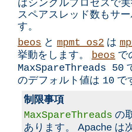
はシングルプロセスで実
スペアスレッド数もサー
す。
と
は
beos
mpmt_os2
mp
挙動をします。
で
beos
MaxSpareThreads 50
のデフォルト値は
で
10
制限事項
の
MaxSpareThreads
あります。 Apache 