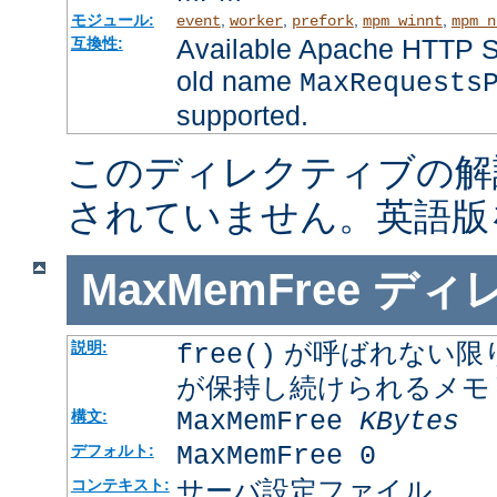
モジュール:
,
,
,
,
event
worker
prefork
mpm_winnt
mpm_n
Available Apache HTTP Se
互換性:
old name
MaxRequests
supported.
このディレクティブの解
されていません。英語版
MaxMemFree
ディ
が呼ばれない限
説明:
free()
が保持し続けられるメモ
MaxMemFree
KBytes
構文:
MaxMemFree 0
デフォルト:
サーバ設定ファイル
コンテキスト: