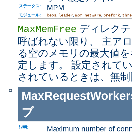
MPM
ステータス:
モジュール:
,
,
,
,
beos
leader
mpm_netware
prefork
thre
ディレクテ
MaxMemFree
呼ばれない限り、 主ア
る空のメモリの最大値を
定します。 設定されて
されているときは、無制
MaxRequestWorker
ブ
Maximum number of connec
説明: