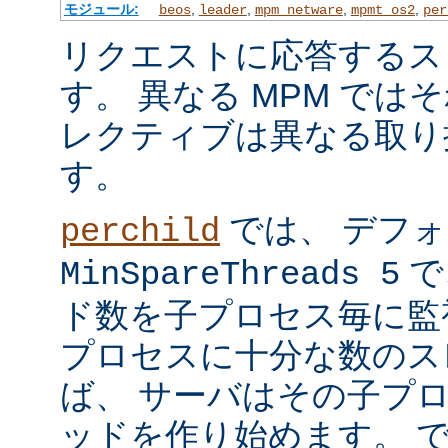
モジュール:
,
,
,
,
beos
leader
mpm_netware
mpmt_os2
per
リクエストに応答するス
す。 異なる MPM では
レクティブは異なる取り
す。
では、 デフ
perchild
で
MinSpareThreads 5
ド数を子プロセス毎に監
プロセスに十分な数のス
ば、 サーバはその子プ
ッドを作り始めます。 