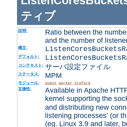
ListenCoresBucket
ティブ
Ratio between the number
説明:
and the number of listene
ListenCoresBuckets
構文:
ListenCoresBucketsR
デフォルト:
サーバ設定ファイル
コンテキスト:
MPM
ステータス:
モジュール:
,
,
event
worker
prefork
Available in Apache HTTP
互換性:
kernel supporting the soc
and distributing new conn
listening processes' (or th
(eg. Linux 3.9 and later, b