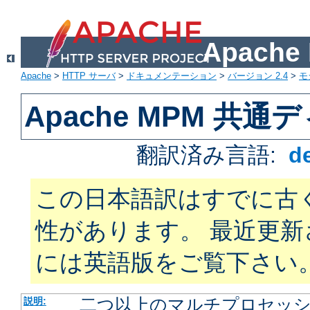
Apach
Apache
>
HTTP サーバ
>
ドキュメンテーション
>
バージョン 2.4
>
モ
Apache MPM 共
翻訳済み言語:
d
この日本語訳はすでに古
性があります。 最近更
には英語版をご覧下さい
二つ以上のマルチプロセッシン
説明: