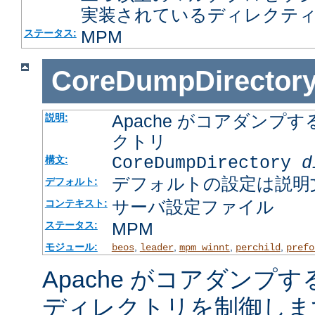
実装されているディレクテ
MPM
ステータス:
CoreDumpDirector
Apache がコアダン
説明:
クトリ
CoreDumpDirectory
d
構文:
デフォルトの設定は説明
デフォルト:
サーバ設定ファイル
コンテキスト:
MPM
ステータス:
モジュール:
,
,
,
,
beos
leader
mpm_winnt
perchild
prefo
Apache がコアダンプ
ディレクトリを制御しま