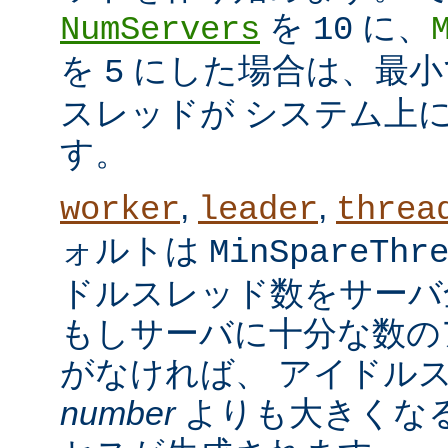
を
に、
NumServers
10
を
にした場合は、最小で
5
スレッドが システム上
す。
,
,
worker
leader
threa
ォルトは
MinSpareThr
ドルスレッド数をサーバ
もしサーバに十分な数の
がなければ、 アイドル
number
よりも大きくなる