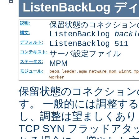
ListenBackLog
デ
保留状態のコネクション
説明:
ListenBacklog
backl
構文:
ListenBacklog 511
デフォルト:
サーバ設定ファイル
コンテキスト:
MPM
ステータス:
モジュール:
,
,
,
,
beos
leader
mpm_netware
mpm_winnt
mp
worker
保留状態のコネクション
す。 一般的には調整す
し、調整は望ましくあり
TCP SYN フラッドア