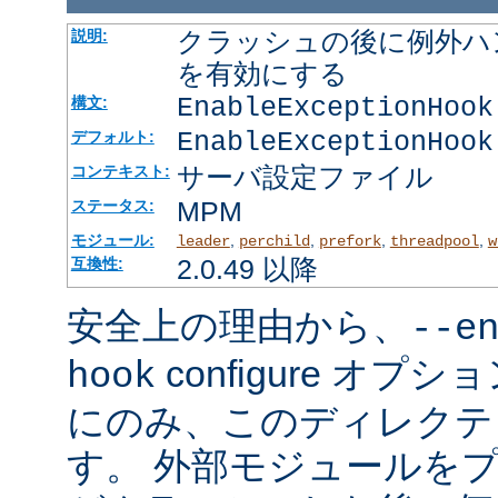
クラッシュの後に例外ハ
説明:
を有効にする
EnableExceptionHook
構文:
EnableExceptionHook
デフォルト:
サーバ設定ファイル
コンテキスト:
MPM
ステータス:
モジュール:
,
,
,
,
leader
perchild
prefork
threadpool
w
2.0.49 以降
互換性:
安全上の理由から、
--e
configure オ
hook
にのみ、このディレクテ
す。 外部モジュールを