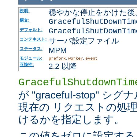
穏やかな停止をかけた後
説明:
GracefulShutDownTi
構文:
GracefulShutDownTim
デフォルト:
サーバ設定ファイル
コンテキスト:
MPM
ステータス:
モジュール:
,
,
prefork
worker
event
2.2 以降
互換性:
GracefulShutdownTim
が "graceful-stop
現在の リクエストの処
けるかを指定します。
この値をゼロに設定する