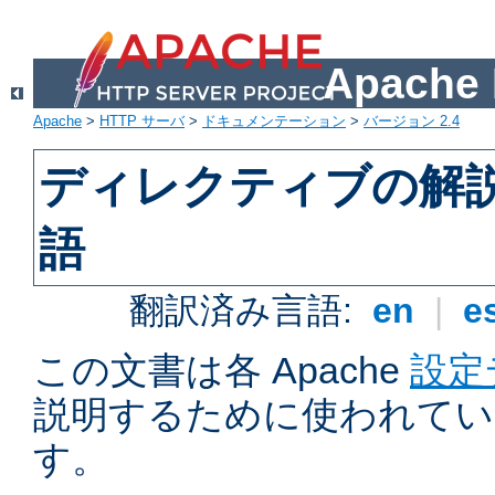
Apach
Apache
>
HTTP サーバ
>
ドキュメンテーション
>
バージョン 2.4
ディレクティブの解
語
翻訳済み言語:
en
|
e
この文書は各 Apache
設定
説明するために使われてい
す。