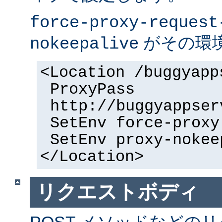
force-proxy-request
がその環
nokeepalive
<Location /buggyapp
ProxyPass
http://buggyappser
SetEnv force-proxy
SetEnv proxy-nokee
</Location>
リクエストボディ
POST メソッドなどの