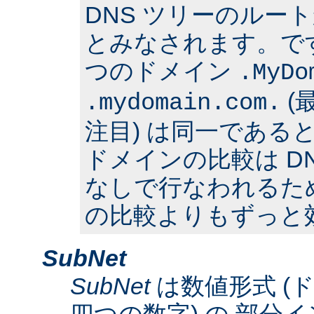
DNS ツリーのルー
とみなされます。で
つのドメイン
.MyDo
(
.mydomain.com.
注目) は同一である
ドメインの比較は D
なしで行なわれるた
の比較よりもずっと
SubNet
SubNet
は数値形式 (
四つの数字) の 部分