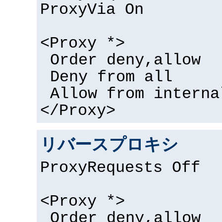
ProxyVia On
<Proxy *>
Order deny,allow
Deny from all
Allow from interna
</Proxy>
リバースプロキシ
ProxyRequests Off
<Proxy *>
Order deny,allow