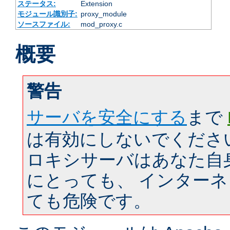
ステータス:
Extension
モジュール識別子:
proxy_module
ソースファイル:
mod_proxy.c
概要
警告
サーバを安全にする
まで
は有効にしないでくださ
ロキシサーバはあなた自
にとっても、 インター
ても危険です。