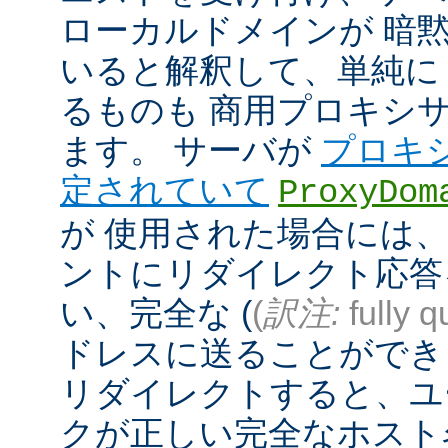
ローカルドメインが 暗
いると解釈して、単純に
るものも 商用プロキシ
ます。 サーバが
プロキ
定されていて
ProxyDom
が 使用された場合には、A
ントにリダイレクト応答
い、完全な (
(
訳注:
fully q
ドレスに送ることができ
リダイレクトすると、ユ
クが正しい完全なホスト