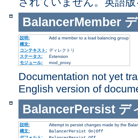
されていません。英語版
BalancerMember
デ
説明:
Add a member to a load balancing group
構文:
コンテキスト:
ディレクトリ
ステータス:
Extension
モジュール:
mod_proxy
Documentation not yet tr
English version of docum
BalancerPersist
デ
説明:
Attempt to persist changes made by the Bala
構文:
BalancerPersist On|Off
デフォルト:
BalancerPersist Off