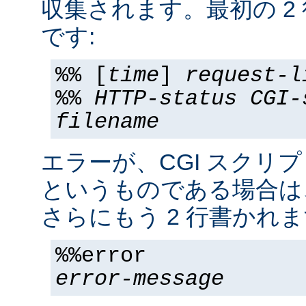
収集されます。最初の 2
です:
%% [
time
]
request-l
%%
HTTP-status
CGI-
filename
エラーが、CGI スクリ
というものである場合は
さらにもう 2 行書かれま
%%error
error-message