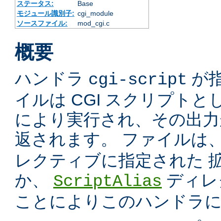
ステータス:
Base
モジュール識別子:
cgi_module
ソースファイル:
mod_cgi.c
概要
ハンドラ
が
cgi-script
イルは CGI スクリプトと
により実行され、その出力
返されます。 ファイルは
レクティブに指定された 
か、
ディレ
ScriptAlias
ことによりこのハンドラ