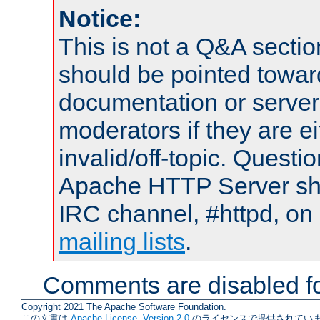
Notice:
This is not a Q&A sect
should be pointed towar
documentation or serve
moderators if they are 
invalid/off-topic. Quest
Apache HTTP Server shou
IRC channel, #httpd, on 
mailing lists
.
Comments are disabled fo
Copyright 2021 The Apache Software Foundation.
この文書は
Apache License, Version 2.0
のライセンスで提供されていま