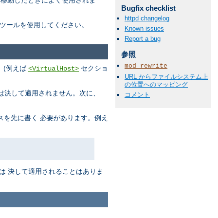
に移動したときによく使用されま
Bugfix checklist
httpd changelog
ツールを使用してください。
Known issues
Report a bug
参照
mod_rewrite
、(例えば
セクショ
<VirtualHost>
URL からファイルシステム上
の位置へのマッピング
s は決して適用されません。次に、
コメント
スを先に書く 必要があります。例え
は 決して適用されることはありま