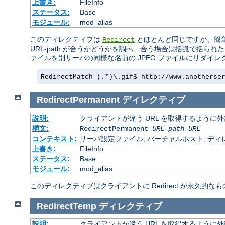
上書き:
FileInfo
ステータス:
Base
モジュール:
mod_alias
このディレクティブは
とほとんど同じですが、簡
Redirect
URL-path が合うかどうかを調べ、合う場合は括弧で括ら
ァイルを別サーバの同様な名前の JPEG ファイルにリダイ
RedirectMatch (.*)\.gif$ http://www.anotherse
RedirectPermanent
ディレクティブ
説明:
クライアントが違う URL を取得するように
構文:
RedirectPermanent
URL-path
URL
コンテキスト:
サーバ設定ファイル, バーチャルホスト, ディレクトリ
上書き:
FileInfo
ステータス:
Base
モジュール:
mod_alias
このディレクティブはクライアントに Redirect が永久的なも
RedirectTemp
ディレクティブ
説明:
クライアントが違う URL を取得するように