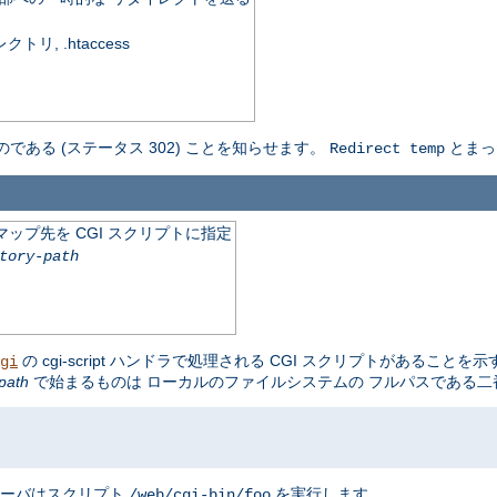
, .htaccess
のである (ステータス 302) ことを知らせます。
とまっ
Redirect temp
ップ先を CGI スクリプトに指定
tory-path
の cgi-script ハンドラで処理される CGI スクリプトがあることを
gi
path
で始まるものは ローカルのファイルシステムの フルパスである
サーバはスクリプト
を実行します。
/web/cgi-bin/foo