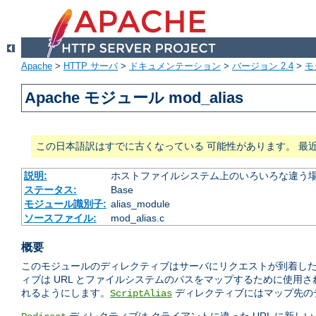
Apache
>
HTTP サーバ
>
ドキュメンテーション
>
バージョン 2.4
>
モ
Apache モジュール mod_alias
この日本語訳はすでに古くなっている 可能性があります。 最
説明:
ホストファイルシステム上のいろいろな違う場
ステータス:
Base
モジュール識別子:
alias_module
ソースファイル:
mod_alias.c
概要
このモジュールのディレクティブはサーバにリクエストが到着したと
ィブは URL とファイルシステムのパスをマップするために使用
れるようにします。
ディレクティブにはマップ先のデ
ScriptAlias