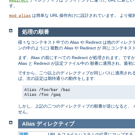
ディレクティブは クライアントに違った URL に新
Redirect
す。
は簡単な URL 操作向けに設計されています。 より
mod_alias
処理の順番
様々なコンテキスト中での Alias や Redirect は他のデ
ンの中のように) 複数の Alias や Redirect が 同じ
まず、Alias の前にすべての Redirect が処理されます。です
Alias と Redirect が設定ファイル中の 順番に適用され
ですから、二つ以上のディレクティブが同じパスに適用される
ば、次の設定は期待通りの動作をします:
Alias /foo/bar /baz
Alias /foo /gaq
しかし、上記の二つのディレクティブの順番が逆になると、
せん。
Alias
ディレクティブ
説明:
URL をファイルシステムの位置にマップする