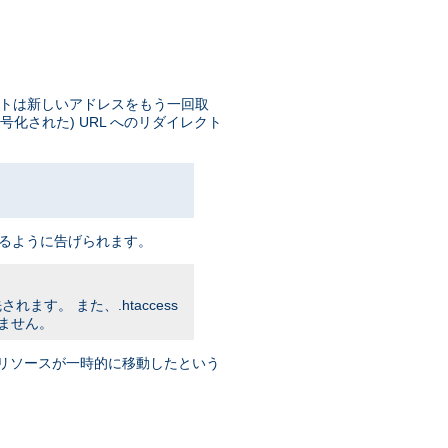
イアントは新しいアドレスをもう一回取
号化された) URL へのリダイレクト
 をアクセスするように告げられます。
れます。 また、.htaccess
りません。
トに リソースが一時的に移動したという