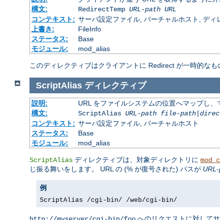
構文:
RedirectTemp
URL-path
URL
コンテキスト:
サーバ設定ファイル, バーチャルホスト, ディレクトリ
上書き:
FileInfo
ステータス:
Base
モジュール:
mod_alias
このディレクティブはクライアントに Redirect が一時的なも
ScriptAlias
ディレクティブ
説明:
URL をファイルシステムの位置へマップし、マ
構文:
ScriptAlias
URL-path
file-path
|
direc
コンテキスト:
サーバ設定ファイル, バーチャルホスト
ステータス:
Base
モジュール:
mod_alias
ディレクティブは、対象ディレクトリに
ScriptAlias
mod_c
じ振る舞いをします。 URL の (% が復号された) パスが
URL-
例
ScriptAlias /cgi-bin/ /web/cgi-bin/
へのリクエストに対して
http://myserver/cgi-bin/foo