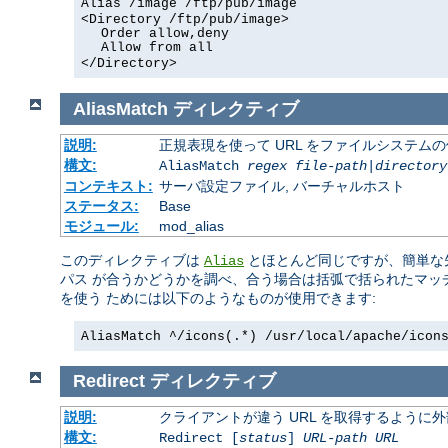
Alias /image /ftp/pub/image
<Directory /ftp/pub/image>
Order allow,deny
Allow from all
</Directory>
AliasMatch
ディレクティブ
説明:
正規表現を使って URL をファイルシステム
構文:
AliasMatch
regex
file-path
|
directory
コンテキスト:
サーバ設定ファイル, バーチャルホスト
ステータス:
Base
モジュール:
mod_alias
このディレクティブは
とほとんど同じですが、簡単な先
Alias
パス が合うかどうかを調べ、合う場合は括弧で括られたマッ
を使う ためには以下のようなものが使用できます:
AliasMatch ^/icons(.*) /usr/local/apache/icon
Redirect
ディレクティブ
説明:
クライアントが違う URL を取得するように
構文:
Redirect [
status
]
URL-path
URL