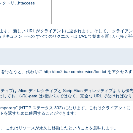
, .htaccess
マップします。 新しい URL がクライアントに返されます。そして、 クラ
まるドキュメントへの すべてのリクエストは
URL
で始まる新しい (% が符
クエストを行なうと、代わりに http://foo2.bar.com/service/foo.txt
ブは Alias ディレクティブと ScriptAlias ディレクティブよりも優先さ
としても、
URL-path
は相対パスではなく、完全な URL でなければな
orary" (HTTP ステータス 302) になります。これはクライアン
コードを返すために使用することができます:
ます。 これはリソースが永久に移動したということを意味します。