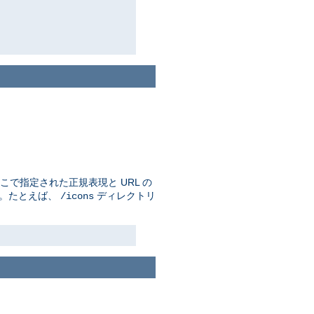
で指定された正規表現と URL の
す。たとえば、
ディレクトリ
/icons