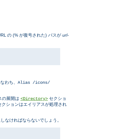
 の (% が復号された) パスが
url-
すなわち、
Alias /icons/
スの展開は
セクショ
<Directory>
セクションはエイリアスが処理され
限しなければならないでしょう。