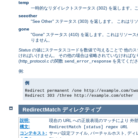
temp
一時的なリダイレクトステータス (302) を返します
seeother
"See Other" ステータス (303) を返します。
gone
"Gone" ステータス (410) を返します。これは
りません。
Status
の値にステータスコードを数値で与えることで 他のステー
ければいけません。 その他の場合は省略されていなければなり
(http_protocol.c の関数
を見てくださ
send_error_response
例:
例
Redirect permanent /one http://example.com/tw
Redirect 303 /three http://example.com/other
RedirectMatch
ディレクティブ
説明:
現在の URL への正規表現のマッチにより 
構文:
RedirectMatch [
status
]
regex
URL
コンテキスト:
サーバ設定ファイル, バーチャルホスト, ディレクトリ