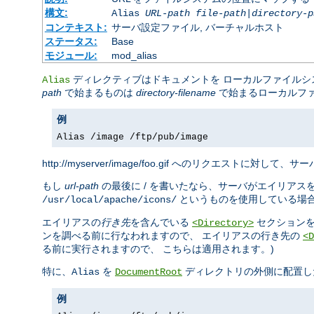
構文:
Alias
URL-path
file-path
|
directory-p
コンテキスト:
サーバ設定ファイル, バーチャルホスト
ステータス:
Base
モジュール:
mod_alias
ディレクティブはドキュメントを ローカルファイル
Alias
path
で始まるものは
directory-filename
で始まるローカルフ
例
Alias /image /ftp/pub/image
http://myserver/image/foo.gif へのリクエストに対して、サーバ
もし
url-path
の最後に / を書いたなら、サーバがエイリアス
というものを使用している場
/usr/local/apache/icons/
エイリアスの
行き先
を含んでいる
セクションを
<Directory>
ンを調べる前に行なわれますので、 エイリアスの行き先の
<D
る前に実行されますので、 こちらは適用されます。)
特に、
を
ディレクトリの外側に配置し
Alias
DocumentRoot
例