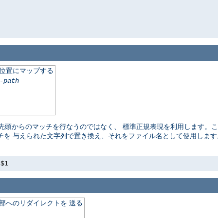
の位置にマップする
-path
頭からのマッチを行なうのではなく、 標準正規表現を利用します。ここ
チを 与えられた文字列で置き換え、それをファイル名として使用しま
s$1
外部へのリダイレクトを 送る