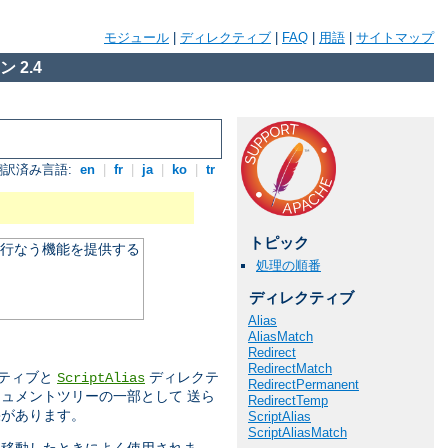
モジュール
|
ディレクティブ
|
FAQ
|
用語
|
サイトマップ
 2.4
翻訳済み言語:
en
|
fr
|
ja
|
ko
|
tr
トピック
を行なう機能を提供する
処理の順番
ディレクティブ
Alias
AliasMatch
Redirect
RedirectMatch
ティブと
ディレクテ
ScriptAlias
RedirectPermanent
ュメントツリーの一部として 送ら
RedirectTemp
果があります。
ScriptAlias
ScriptAliasMatch