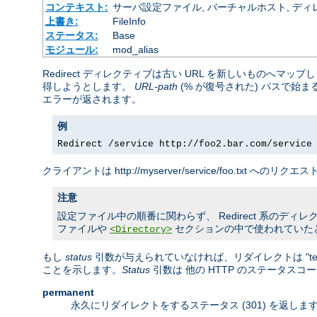
コンテキスト:
サーバ設定ファイル, バーチャルホスト, ディレクトリ
上書き:
FileInfo
ステータス:
Base
モジュール:
mod_alias
Redirect ディレクティブは古い URL を新しいものへ
得しようとします。
URL-path
(% が復号された) パスで始
エラーが返されます。
例
Redirect /service http://foo2.bar.com/service
クライアントは http://myserver/service/foo.txt へのリ
注意
設定ファイル中の順番に関わらず、 Redirect 系のディレクティ
ファイルや
セクションの中で使われていた
<Directory>
もし
status
引数が与えられていなければ、リダイレクトは "temp
ことを示します。
Status
引数は 他の HTTP のステータス
permanent
永久にリダイレクトをするステータス (301) を返し