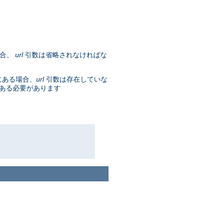
場合、
url
引数は省略されなければな
にある場合、
url
引数は存在していな
である必要があります