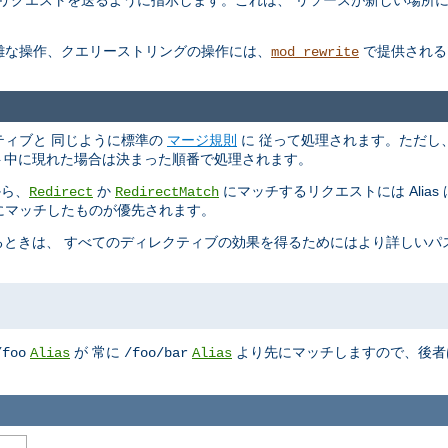
しいリクエストを送るように指示します。これは、 リソースが新しい場所
複雑な操作、クエリーストリングの操作には、
で提供される
mod_rewrite
ィレクティブと 同じように標準の
マージ規則
に 従って処理されます。ただし
コンテキスト中に現れた場合は決まった順番で処理されます。
から、
か
にマッチするリクエストには Alia
Redirect
RedirectMatch
、最初にマッチしたものが優先されます。
ときは、 すべてのディレクティブの効果を得るためにはより詳しいパ
が 常に
より先にマッチしますので、後者
/foo
Alias
/foo/bar
Alias