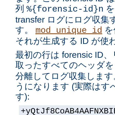
列
を
%{forensic-id}n
transfer ログにログ
す。
を
mod_unique_id
それが生成する ID が
最初の行は forensic 
取ったすべてのヘッダを 
分離してログ収集します
うになります (実際は
す):
+yQtJf8CoAB4AAFNXBI