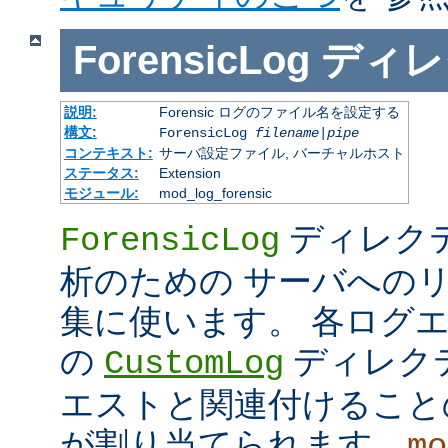
ForensicLog
ディレ
説明:
Forensic ログのファイル名を設定する
構文:
ForensicLog
filename
|
pipe
コンテキスト:
サーバ設定ファイル, バーチャルホスト
ステータス:
Extension
モジュール:
mod_log_forensic
ディレクティ
ForensicLog
析のための サーバへの
集に使います。 各ログ
の
ディレク
CustomLog
エストと関連付けることの 
が割り当てられます。
mo