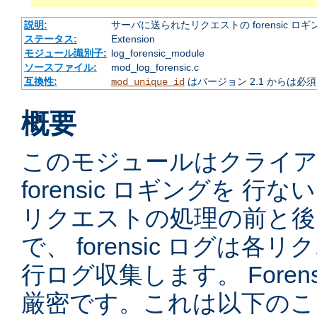
説明:
サーバに送られたリクエストの forensic ロギ
ステータス:
Extension
モジュール識別子:
log_forensic_module
ソースファイル:
mod_log_forensic.c
互換性:
はバージョン 2.1 からは必
mod_unique_id
概要
このモジュールはクライ
forensic ロギングを 
リクエストの処理の前と後
で、 forensic ログは
行ログ収集します。 Foren
厳密です。これは以下のこ